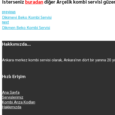
İsterseniz
buradan
diğer Arçelik kombi servisi güzer
previous
Dikimevi Beko Kombi Servisi
next
Dikmen Beko Kombi Servisi
Hakkımızda...
Ankara merkez kombi servisi olarak, Ankara’nın dört bir yanına 20
Hızlı Erişim
Ana Sayfa
Servislerimiz
Kombi Arıza Kodları
Hakkımızda