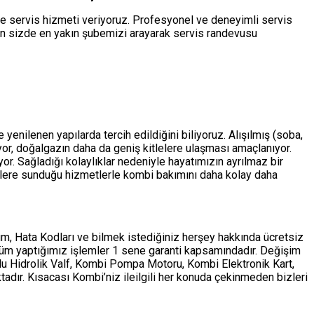
de servis hizmeti veriyoruz. Profesyonel ve deneyimli servis
çin sizde en yakın şubemizi arayarak servis randevusu
yenilenen yapılarda tercih edildiğini biliyoruz. Alışılmış (soba,
ıyor, doğalgazın daha da geniş kitlelere ulaşması amaçlanıyor.
r. Sağladığı kolaylıklar nedeniyle hayatımızın ayrılmaz bir
lere sunduğu hizmetlerle kombi bakımını daha kolay daha
m, Hata Kodları ve bilmek istediğiniz herşey hakkında ücretsiz
tüm yaptığımız işlemler 1 sene garanti kapsamındadır. Değişim
ollu Hidrolik Valf, Kombi Pompa Motoru, Kombi Elektronik Kart,
adır. Kısacası Kombi’niz ileilgili her konuda çekinmeden bizleri