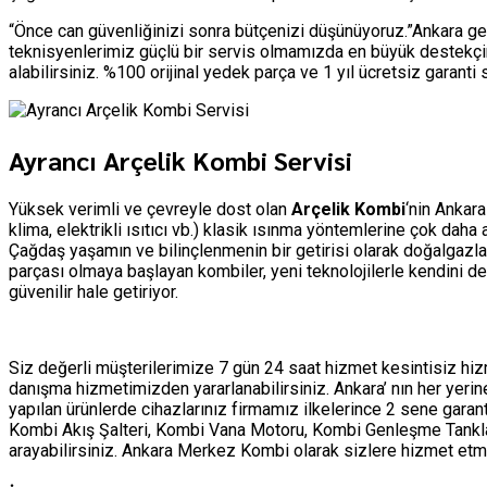
“Önce can güvenliğinizi sonra bütçenizi düşünüyoruz.”Ankara ge
teknisyenlerimiz güçlü bir servis olmamızda en büyük destekçim
alabilirsiniz. %100 orijinal yedek parça ve 1 yıl ücretsiz garant
Ayrancı Arçelik Kombi Servisi
Yüksek verimli ve çevreyle dost olan
Arçelik Kombi
‘nin Ankara
klima, elektrikli ısıtıcı vb.) klasik ısınma yöntemlerine çok dah
Çağdaş yaşamın ve bilinçlenmenin bir getirisi olarak doğalgazla
parçası olmaya başlayan kombiler, yeni teknolojilerle kendini d
güvenilir hale getiriyor.
Siz değerli müşterilerimize 7 gün 24 saat hizmet kesintisiz h
danışma hizmetimizden yararlanabilirsiniz. Ankara’ nın her yer
yapılan ürünlerde cihazlarınız firmamız ilkelerince 2 sene garan
Kombi Akış Şalteri, Kombi Vana Motoru, Kombi Genleşme Tankları 
arayabilirsiniz. Ankara Merkez Kombi olarak sizlere hizmet 