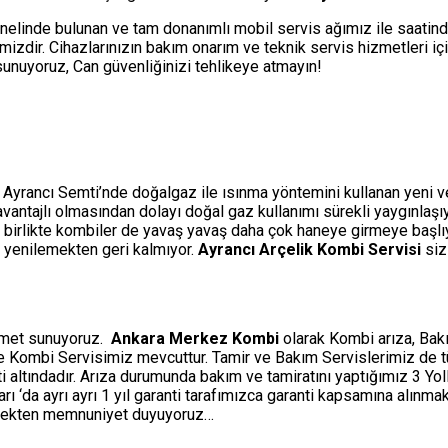
nelinde bulunan ve tam donanımlı mobil servis ağımız ile saatin
izdir. Cihazlarınızın bakım onarım ve teknik servis hizmetleri i
i sunuyoruz, Can güvenliğinizi tehlikeye atmayın!
 Ayrancı Semti’nde doğalgaz ile ısınma yöntemini kullanan yeni ve 
a avantajlı olmasından dolayı doğal gaz kullanımı sürekli yaygınlaş
 birlikte kombiler de yavaş yavaş daha çok haneye girmeye başlıyo
e yenilemekten geri kalmıyor.
Ayrancı Arçelik Kombi Servisi
siz
izmet sunuyoruz.
Ankara Merkez Kombi
olarak Kombi arıza, Bakı
ine Kombi Servisimiz mevcuttur. Tamir ve Bakım Servislerimiz de 
ti altındadır. Arıza durumunda bakım ve tamiratını yaptığımız 3 Y
‘da ayrı ayrı 1 yıl garanti tarafımızca garanti kapsamına alınmakt
etmekten memnuniyet duyuyoruz…