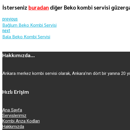
İsterseniz
buradan
diğer Beko kombi servisi güzerga
previous
Bağlum Beko Kombi Servisi
next
Bala Beko Kombi Servisi
Hakkımızda...
Ankara merkez kombi servisi olarak, Ankara’nın dört bir yanına 20
Hızlı Erişim
Ana Sayfa
Servislerimiz
Kombi Arıza Kodları
Hakkımızda