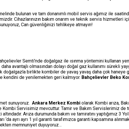
nelinde bulunan ve tam donanımlı mobil servis ağımız ile saatin
izdir. Cihazlarınızın bakım onarım ve teknik servis hizmetleri i
i sunuyoruz, Can güvenliğinizi tehlikeye atmayın!
ahçelievler Semti’nde doğalgaz ile ısınma yöntemini kullanan yeni 
çok daha avantajlı olmasından dolayı doğal gaz kullanımı sürekli ya
ak doğalgazla birlikte kombiler de yavaş yavaş daha çok haneye gi
rle kendini de yenilemekten geri kalmıyor.
Bahçelievler Beko Ko
izmet sunuyoruz.
Ankara Merkez Kombi
olarak Kombi arıza, Bakı
ine Kombi Servisimiz mevcuttur. Tamir ve Bakım Servislerimiz de 
ti altındadır. Arıza durumunda bakım ve tamiratını yaptığımız 3 Y
‘da ayrı ayrı 1 yıl garanti tarafımızca garanti kapsamına alınmakt
etmekten memnuniyet duyuyoruz…