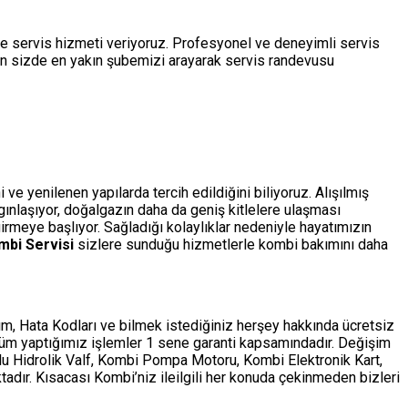
de servis hizmeti veriyoruz. Profesyonel ve deneyimli servis
çin sizde en yakın şubemizi arayarak servis randevusu
ve yenilenen yapılarda tercih edildiğini biliyoruz. Alışılmış
ygınlaşıyor, doğalgazın daha da geniş kitlelere ulaşması
rmeye başlıyor. Sağladığı kolaylıklar nedeniyle hayatımızın
mbi Servisi
sizlere sunduğu hizmetlerle kombi bakımını daha
m, Hata Kodları ve bilmek istediğiniz herşey hakkında ücretsiz
tüm yaptığımız işlemler 1 sene garanti kapsamındadır. Değişim
ollu Hidrolik Valf, Kombi Pompa Motoru, Kombi Elektronik Kart,
adır. Kısacası Kombi’niz ileilgili her konuda çekinmeden bizleri