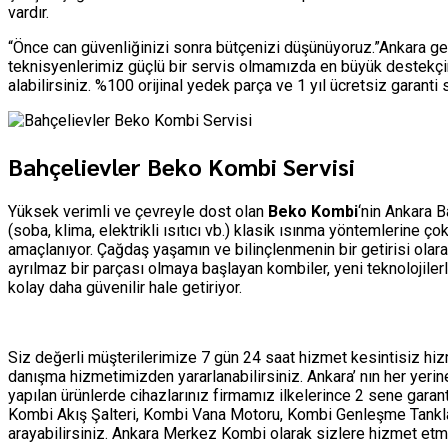
vardır.
“Önce can güvenliğinizi sonra bütçenizi düşünüyoruz.”Ankara ge
teknisyenlerimiz güçlü bir servis olmamızda en büyük destekçim
alabilirsiniz. %100 orijinal yedek parça ve 1 yıl ücretsiz garant
Bahçelievler Beko Kombi Servisi
Yüksek verimli ve çevreyle dost olan
Beko Kombi
‘nin Ankara B
(soba, klima, elektrikli ısıtıcı vb.) klasik ısınma yöntemlerine 
amaçlanıyor. Çağdaş yaşamın ve bilinçlenmenin bir getirisi olar
ayrılmaz bir parçası olmaya başlayan kombiler, yeni teknolojile
kolay daha güvenilir hale getiriyor.
Siz değerli müşterilerimize 7 gün 24 saat hizmet kesintisiz h
danışma hizmetimizden yararlanabilirsiniz. Ankara’ nın her yer
yapılan ürünlerde cihazlarınız firmamız ilkelerince 2 sene garan
Kombi Akış Şalteri, Kombi Vana Motoru, Kombi Genleşme Tankları 
arayabilirsiniz. Ankara Merkez Kombi olarak sizlere hizmet 