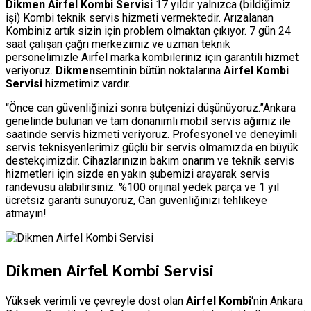
Dikmen Airfel Kombi Servisi
17 yıldır yalnızca (bildiğimiz
işi) Kombi teknik servis hizmeti vermektedir. Arızalanan
Kombiniz artık sizin için problem olmaktan çıkıyor. 7 gün 24
saat çalışan çağrı merkezimiz ve uzman teknik
personelimizle Airfel marka kombileriniz için garantili hizmet
veriyoruz.
Dikmen
semtinin bütün noktalarına
Airfel Kombi
Servisi
hizmetimiz vardır.
“Önce can güvenliğinizi sonra bütçenizi düşünüyoruz.”Ankara
genelinde bulunan ve tam donanımlı mobil servis ağımız ile
saatinde servis hizmeti veriyoruz. Profesyonel ve deneyimli
servis teknisyenlerimiz güçlü bir servis olmamızda en büyük
destekçimizdir. Cihazlarınızın bakım onarım ve teknik servis
hizmetleri için sizde en yakın şubemizi arayarak servis
randevusu alabilirsiniz. %100 orijinal yedek parça ve 1 yıl
ücretsiz garanti sunuyoruz, Can güvenliğinizi tehlikeye
atmayın!
Dikmen Airfel Kombi Servisi
Yüksek verimli ve çevreyle dost olan
Airfel Kombi
‘nin Ankara