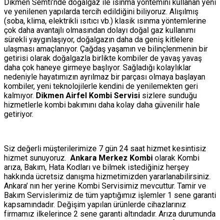
Dikmen Semti’nde doğalgaz ile ısınma yöntemini kullanan yeni
ve yenilenen yapılarda tercih edildiğini biliyoruz. Alışılmış
(soba, klima, elektrikli ısıtıcı vb.) klasik ısınma yöntemlerine
çok daha avantajlı olmasından dolayı doğal gaz kullanımı
sürekli yaygınlaşıyor, doğalgazın daha da geniş kitlelere
ulaşması amaçlanıyor. Çağdaş yaşamın ve bilinçlenmenin bir
getirisi olarak doğalgazla birlikte kombiler de yavaş yavaş
daha çok haneye girmeye başlıyor. Sağladığı kolaylıklar
nedeniyle hayatımızın ayrılmaz bir parçası olmaya başlayan
kombiler, yeni teknolojilerle kendini de yenilemekten geri
kalmıyor.
Dikmen Airfel Kombi Servisi
sizlere sunduğu
hizmetlerle kombi bakımını daha kolay daha güvenilir hale
getiriyor.
Siz değerli müşterilerimize 7 gün 24 saat hizmet kesintisiz
hizmet sunuyoruz.
Ankara Merkez Kombi
olarak Kombi
arıza, Bakım, Hata Kodları ve bilmek istediğiniz herşey
hakkında ücretsiz danışma hizmetimizden yararlanabilirsiniz.
Ankara’ nın her yerine Kombi Servisimiz mevcuttur. Tamir ve
Bakım Servislerimiz de tüm yaptığımız işlemler 1 sene garanti
kapsamındadır. Değişim yapılan ürünlerde cihazlarınız
firmamız ilkelerince 2 sene garanti altındadır. Arıza durumunda