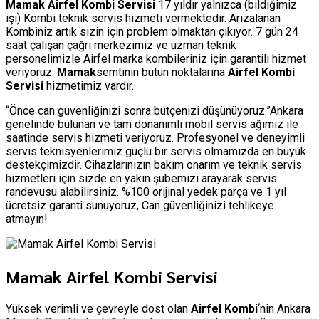
Mamak Airfel Kombi Servisi
17 yıldır yalnızca (bildiğimiz
işi) Kombi teknik servis hizmeti vermektedir. Arızalanan
Kombiniz artık sizin için problem olmaktan çıkıyor. 7 gün 24
saat çalışan çağrı merkezimiz ve uzman teknik
personelimizle Airfel marka kombileriniz için garantili hizmet
veriyoruz.
Mamak
semtinin bütün noktalarına
Airfel Kombi
Servisi
hizmetimiz vardır.
“Önce can güvenliğinizi sonra bütçenizi düşünüyoruz.”Ankara
genelinde bulunan ve tam donanımlı mobil servis ağımız ile
saatinde servis hizmeti veriyoruz. Profesyonel ve deneyimli
servis teknisyenlerimiz güçlü bir servis olmamızda en büyük
destekçimizdir. Cihazlarınızın bakım onarım ve teknik servis
hizmetleri için sizde en yakın şubemizi arayarak servis
randevusu alabilirsiniz. %100 orijinal yedek parça ve 1 yıl
ücretsiz garanti sunuyoruz, Can güvenliğinizi tehlikeye
atmayın!
Mamak Airfel Kombi Servisi
Yüksek verimli ve çevreyle dost olan
Airfel Kombi
‘nin Ankara