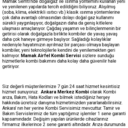
Mamak Semti’nde doğalgaz ile ısınma yöntemini kullanan yeni
ve yenilenen yapılarda tercih edildiğini biliyoruz. Alışılmış
(soba, klima, elektrikli ısıtıcı vb.) klasik ısınma yöntemlerine
çok daha avantajlı olmasından dolayı doğal gaz kullanımı
sürekli yaygınlaşıyor, doğalgazın daha da geniş kitlelere
ulaşması amaçlanıyor. Çağdaş yaşamın ve bilinçlenmenin bir
getirisi olarak doğalgazla birlikte kombiler de yavaş yavaş
daha çok haneye girmeye başlıyor. Sağladığı kolaylıklar
nedeniyle hayatımızın ayrılmaz bir parçası olmaya başlayan
kombiler, yeni teknolojilerle kendini de yenilemekten geri
kalmıyor.
Mamak Airfel Kombi Servisi
sizlere sunduğu
hizmetlerle kombi bakımını daha kolay daha güvenilir hale
getiriyor.
Siz değerli müşterilerimize 7 gün 24 saat hizmet kesintisiz
hizmet sunuyoruz.
Ankara Merkez Kombi
olarak Kombi
arıza, Bakım, Hata Kodları ve bilmek istediğiniz herşey
hakkında ücretsiz danışma hizmetimizden yararlanabilirsiniz.
Ankara’ nın her yerine Kombi Servisimiz mevcuttur. Tamir ve
Bakım Servislerimiz de tüm yaptığımız işlemler 1 sene garanti
kapsamındadır. Değişim yapılan ürünlerde cihazlarınız
firmamız ilkelerince 2 sene garanti altındadır. Arıza durumunda