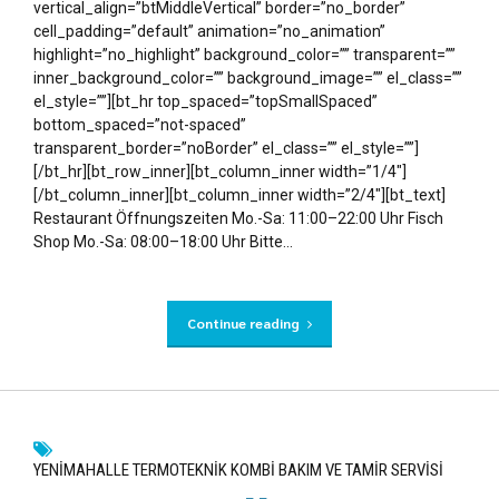
vertical_align=”btMiddleVertical” border=”no_border”
cell_padding=”default” animation=”no_animation”
highlight=”no_highlight” background_color=”” transparent=””
inner_background_color=”” background_image=”” el_class=””
el_style=””][bt_hr top_spaced=”topSmallSpaced”
bottom_spaced=”not-spaced”
transparent_border=”noBorder” el_class=”” el_style=””]
[/bt_hr][bt_row_inner][bt_column_inner width=”1/4″]
[/bt_column_inner][bt_column_inner width=”2/4″][bt_text]
Restaurant Öffnungszeiten Mo.-Sa: 11:00–22:00 Uhr Fisch
Shop Mo.-Sa: 08:00–18:00 Uhr Bitte...
Continue reading
YENIMAHALLE TERMOTEKNIK KOMBI BAKIM VE TAMIR SERVISI