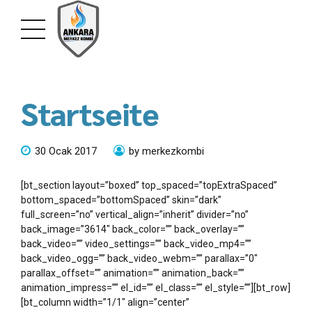
Startseite
30 Ocak 2017
by merkezkombi
[bt_section layout=”boxed” top_spaced=”topExtraSpaced”
bottom_spaced=”bottomSpaced” skin=”dark”
full_screen=”no” vertical_align=”inherit” divider=”no”
back_image=”3614″ back_color=”” back_overlay=””
back_video=”” video_settings=”” back_video_mp4=””
back_video_ogg=”” back_video_webm=”” parallax=”0″
parallax_offset=”” animation=”” animation_back=””
animation_impress=”” el_id=”” el_class=”” el_style=””][bt_row]
[bt_column width=”1/1″ align=”center”