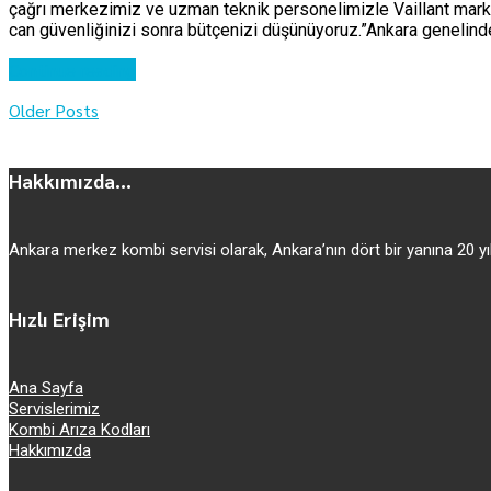
çağrı merkezimiz ve uzman teknik personelimizle Vaillant marka 
can güvenliğinizi sonra bütçenizi düşünüyoruz.”Ankara genelinde
Continue reading
Older Posts
Hakkımızda...
Ankara merkez kombi servisi olarak, Ankara’nın dört bir yanına 20
Hızlı Erişim
Ana Sayfa
Servislerimiz
Kombi Arıza Kodları
Hakkımızda