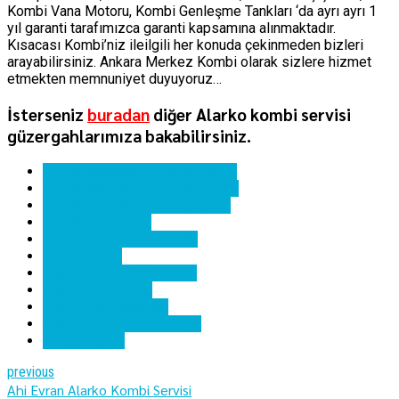
Kombi Vana Motoru, Kombi Genleşme Tankları ‘da ayrı ayrı 1
yıl garanti tarafımızca garanti kapsamına alınmaktadır.
Kısacası Kombi’niz ileilgili her konuda çekinmeden bizleri
arayabilirsiniz. Ankara Merkez Kombi olarak sizlere hizmet
etmekten memnuniyet duyuyoruz…
İsterseniz
buradan
diğer Alarko kombi servisi
güzergahlarımıza bakabilirsiniz.
abidinpaşa alarko kombi bakımı
abidinpaşa alarko kombi servisi
abidinpaşa alarko kombi tamiri
abidinpaşa kombi
abidinpaşa kombi servisi
alarko kombi
alarko kombi hata kodları
alarko kombi kartı
alarko kombi servisi
alarko kombi yedek parça
ankara kombi
previous
Ahi Evran Alarko Kombi Servisi