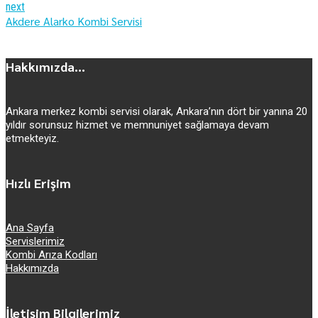
next
Akdere Alarko Kombi Servisi
Hakkımızda...
Ankara merkez kombi servisi olarak, Ankara’nın dört bir yanına 20
yıldır sorunsuz hizmet ve memnuniyet sağlamaya devam
etmekteyiz.
Hızlı Erişim
Ana Sayfa
Servislerimiz
Kombi Arıza Kodları
Hakkımızda
İletişim Bilgilerimiz