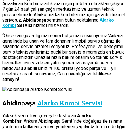
Arızalanan Kombiniz artık sizin için problem olmaktan çıkıyor.
7 gün 24 saat çalışan çağrı merkezimiz ve uzman teknik
personelimizle Alarko marka kombileriniz için garantili hizmet
veriyoruz.
Abidinpaşa
semtinin bütün noktalarına
Alarko
Kombi
Servisi
hizmetimiz vardır.
“Önce can güvenliğinizi sonra bütçenizi düşünüyoruz.”Ankara
genelinde bulunan ve tam donanımlı mobil servis ağımız ile
saatinde servis hizmeti veriyoruz. Profesyonel ve deneyimli
servis teknisyenlerimiz güçlü bir servis olmamızda en büyük
destekçimizdir. Cihazlarınızın bakım onarım ve teknik servis
hizmetleri için sizde en yakın şubemizi arayarak servis
randevusu alabilirsiniz. %100 orijinal yedek parça ve 1 yıl
ücretsiz garanti sunuyoruz, Can güvenliğinizi tehlikeye
atmayın!
Abidinpaşa
Alarko Kombi Servisi
Yüksek verimli ve çevreyle dost olan
Alarko
Kombi
‘nin Ankara Abidinpaşa Semti’nde doğalgaz ile ısınma
yöntemini kullanan yeni ve yenilenen yapılarda tercih edildiğini