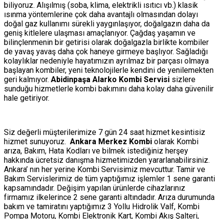
biliyoruz. Alışılmış (soba, klima, elektrikli ısıtıcı vb.) klasik
ısınma yöntemlerine çok daha avantajlı olmasından dolayı
doğal gaz kullanımı sürekli yaygınlaşıyor, doğalgazın daha da
geniş kitlelere ulaşması amaçlanıyor. Çağdaş yaşamın ve
bilinçlenmenin bir getirisi olarak doğalgazla birlikte kombiler
de yavaş yavaş daha çok haneye girmeye başlıyor. Sağladığı
kolaylıklar nedeniyle hayatımızın ayrılmaz bir parçası olmaya
başlayan kombiler, yeni teknolojilerle kendini de yenilemekten
geri kalmıyor.
Abidinpaşa Alarko Kombi Servisi
sizlere
sunduğu hizmetlerle kombi bakımını daha kolay daha güvenilir
hale getiriyor.
Siz değerli müşterilerimize 7 gün 24 saat hizmet kesintisiz
hizmet sunuyoruz.
Ankara Merkez Kombi
olarak Kombi
arıza, Bakım, Hata Kodları ve bilmek istediğiniz herşey
hakkında ücretsiz danışma hizmetimizden yararlanabilirsiniz.
Ankara’ nın her yerine Kombi Servisimiz mevcuttur. Tamir ve
Bakım Servislerimiz de tüm yaptığımız işlemler 1 sene garanti
kapsamındadır. Değişim yapılan ürünlerde cihazlarınız
firmamız ilkelerince 2 sene garanti altındadır. Arıza durumunda
bakım ve tamiratını yaptığımız 3 Yollu Hidrolik Valf, Kombi
Pompa Motoru, Kombi Elektronik Kart, Kombi Akış Şalteri,