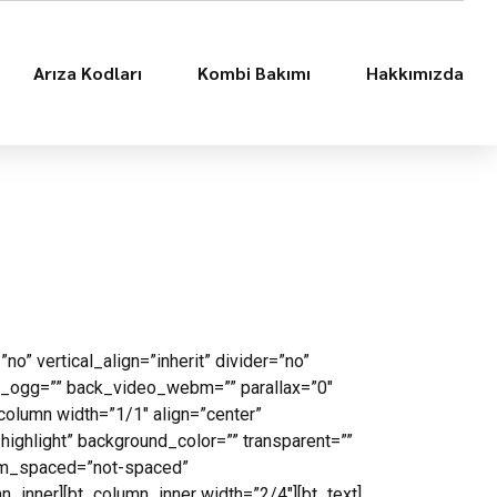
Arıza Kodları
Kombi Bakımı
Hakkımızda
 vertical_align=”inherit” divider=”no”
o_ogg=”” back_video_webm=”” parallax=”0″
_column width=”1/1″ align=”center”
highlight” background_color=”” transparent=””
tom_spaced=”not-spaced”
n_inner][bt_column_inner width=”2/4″][bt_text]