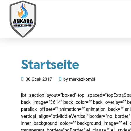
Startseite
30 Ocak 2017
by merkezkombi
[bt_section layout=”boxed” top_spaced=”topExtraSpac
back_image=”3614″ back_color=”” back_overlay=”” b
parallax_offset=”” animation=”” animation_back=”” an
vertical_align=”btMiddleVertical” border=”no_border”
inner_background_color=”” background_image=”” el_
transparent_border=”noBorder” el_class=”” el_style=”