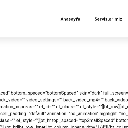
Anasayfa
Servislerimiz
ed” bottom_spaced=”bottomSpaced” skin=”dark” full_screen=”no”
ack_video=”” video_settings=”” back_video_mp4=”” back_vide
imation_impress=”” el_id=”” el_class=”” el_style=””][bt_row][bt
 cell_padding=”default” animation=”no_animation” highlight=”no_
class=”” el_style=””][bt_hr top_spaced=”topSmallSpaced” bot
”][/bt_hr][bt_row_inner][bt_column_inner width=”1/4″][/bt_colum