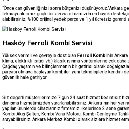
“Önce can güvenliğinizi sonra bütçenizi düşünüyoruz.”Ankara ge
teknisyenlerimiz güçlü bir servis olmamızda en büyük destekçim
alabilirsiniz. %100 orijinal yedek parça ve 1 yıl ücretsiz garant
Hasköy Ferroli Kombi Servisi
Yüksek verimli ve çevreyle dost olan
Ferroli Kombi
‘nin Ankara
klima, elektrikli ısıtıcı vb.) klasik ısınma yöntemlerine çok dah
Çağdaş yaşamın ve bilinçlenmenin bir getirisi olarak doğalgazla
parçası olmaya başlayan kombiler, yeni teknolojilerle kendini d
güvenilir hale getiriyor.
Siz değerli müşterilerimize 7 gün 24 saat hizmet kesintisiz h
danışma hizmetimizden yararlanabilirsiniz. Ankara’ nın her yer
yapılan ürünlerde cihazlarınız firmamız ilkelerince 2 sene garan
Kombi Akış Şalteri, Kombi Vana Motoru, Kombi Genleşme Tankları 
arayabilirsiniz. Ankara Merkez Kombi olarak sizlere hizmet 