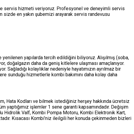
de servis hizmeti veriyoruz. Profesyonel ve deneyimli servis
çin sizde en yakın şubemizi arayarak servis randevusu
enilenen yapılarda tercih edildiğini biliyoruz. Alışılmış (soba,
ıyor, doğalgazın daha da geniş kitlelere ulaşması amaçlanıyor.
r. Sağladığı kolaylıklar nedeniyle hayatımızın ayrılmaz bir
ere sunduğu hizmetlerle kombi bakımını daha kolay daha
m, Hata Kodları ve bilmek istediğiniz herşey hakkında ücretsiz
tüm yaptığımız işlemler 1 sene garanti kapsamındadır. Değişim
ollu Hidrolik Valf, Kombi Pompa Motoru, Kombi Elektronik Kart,
adır. Kısacası Kombi’niz ileilgili her konuda çekinmeden bizleri