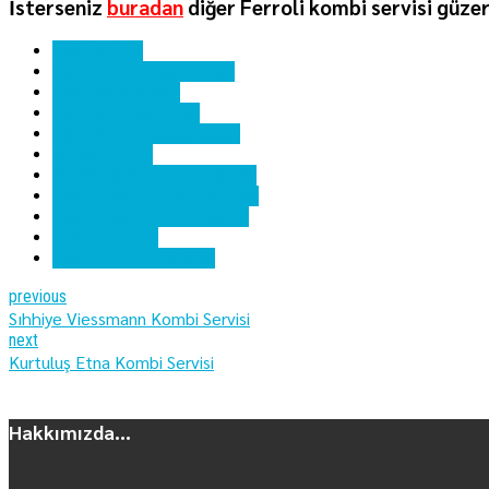
İsterseniz
buradan
diğer Ferroli kombi servisi güzer
airfel kombi
airfel kombi hata kodları
airfel kombi kartı
airfel kombi servisi
airfel kombi yedek parça
ankara kombi
hasköy airfel kombi bakımı
hasköy airfel kombi servisi
hasköy airfel kombi tamiri
hasköy kombi
hasköy kombi servisi
previous
Sıhhiye Viessmann Kombi Servisi
next
Kurtuluş Etna Kombi Servisi
Hakkımızda...