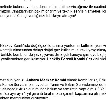
nelinde bulunan ve tam donanımlı mobil servis ağımız ile saatin
izdir. Cihazlarınızın bakım onarım ve teknik servis hizmetleri i
i sunuyoruz, Can güvenliğinizi tehlikeye atmayın!
 Hasköy Semti’nde doğalgaz ile ısınma yöntemini kullanan yeni ve y
a avantajlı olmasından dolayı doğal gaz kullanımı sürekli yaygınlaş
 birlikte kombiler de yavaş yavaş daha çok haneye girmeye başlıyo
e yenilemekten geri kalmıyor.
Hasköy Ferroli Kombi Servisi
sizl
izmet sunuyoruz.
Ankara Merkez Kombi
olarak Kombi arıza, Bakı
ine Kombi Servisimiz mevcuttur. Tamir ve Bakım Servislerimiz de 
ti altındadır. Arıza durumunda bakım ve tamiratını yaptığımız 3 Y
‘da ayrı ayrı 1 yıl garanti tarafımızca garanti kapsamına alınmakt
etmekten memnuniyet duyuyoruz…