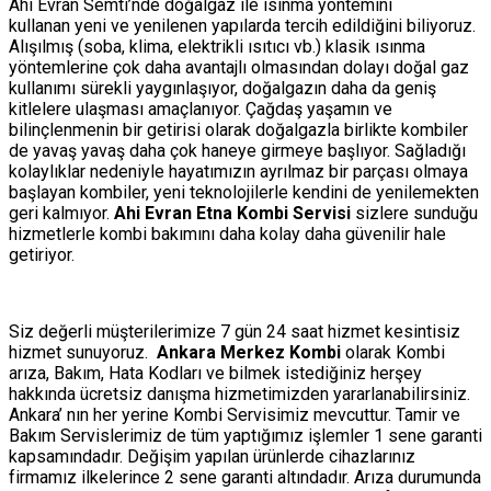
Ahi Evran Semti’nde doğalgaz ile ısınma yöntemini
kullanan yeni ve yenilenen yapılarda tercih edildiğini biliyoruz.
Alışılmış (soba, klima, elektrikli ısıtıcı vb.) klasik ısınma
yöntemlerine çok daha avantajlı olmasından dolayı doğal gaz
kullanımı sürekli yaygınlaşıyor, doğalgazın daha da geniş
kitlelere ulaşması amaçlanıyor. Çağdaş yaşamın ve
bilinçlenmenin bir getirisi olarak doğalgazla birlikte kombiler
de yavaş yavaş daha çok haneye girmeye başlıyor. Sağladığı
kolaylıklar nedeniyle hayatımızın ayrılmaz bir parçası olmaya
başlayan kombiler, yeni teknolojilerle kendini de yenilemekten
geri kalmıyor.
Ahi Evran Etna Kombi Servisi
sizlere sunduğu
hizmetlerle kombi bakımını daha kolay daha güvenilir hale
getiriyor.
Siz değerli müşterilerimize 7 gün 24 saat hizmet kesintisiz
hizmet sunuyoruz.
Ankara Merkez Kombi
olarak Kombi
arıza, Bakım, Hata Kodları ve bilmek istediğiniz herşey
hakkında ücretsiz danışma hizmetimizden yararlanabilirsiniz.
Ankara’ nın her yerine Kombi Servisimiz mevcuttur. Tamir ve
Bakım Servislerimiz de tüm yaptığımız işlemler 1 sene garanti
kapsamındadır. Değişim yapılan ürünlerde cihazlarınız
firmamız ilkelerince 2 sene garanti altındadır. Arıza durumunda