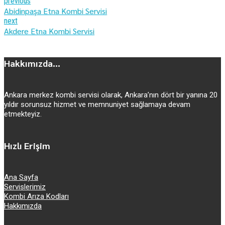
previous
Abidinpaşa Etna Kombi Servisi
next
Akdere Etna Kombi Servisi
Hakkımızda...
Ankara merkez kombi servisi olarak, Ankara’nın dört bir yanına 20
yıldır sorunsuz hizmet ve memnuniyet sağlamaya devam
etmekteyiz.
Hızlı Erişim
Ana Sayfa
Servislerimiz
Kombi Arıza Kodları
Hakkımızda