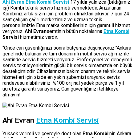
Ahi Evran Etna Kombi Servisi
17 yıldır yalnızca (bildiğimiz
işi) Kombi teknik servis hizmeti vermektedir. Arızalanan
Kombiniz artık sizin için problem olmaktan çıkıyor. 7 gün 24
saat çalışan çağrı merkezimiz ve uzman teknik
personelimizle Etna marka kombileriniz için garantili hizmet
veriyoruz.
Ahi Evran
semtinin bütün noktalarına
Etna Kombi
Servisi
hizmetimiz vardır.
“Önce can güvenliğinizi sonra bütçenizi düşünüyoruz.”Ankara
genelinde bulunan ve tam donanımlı mobil servis ağımız ile
saatinde servis hizmeti veriyoruz. Profesyonel ve deneyimli
servis teknisyenlerimiz güçlü bir servis olmamızda en büyük
destekçimizdir. Cihazlarınızın bakım onarım ve teknik servis
hizmetleri için sizde en yakın şubemizi arayarak servis
randevusu alabilirsiniz. %100 orijinal yedek parça ve 1 yıl
ücretsiz garanti sunuyoruz, Can güvenliğinizi tehlikeye
atmayın!
Ahi Evran
Etna Kombi Servisi
Yüksek verimli ve çevreyle dost olan
Etna Kombi
‘nin Ankara