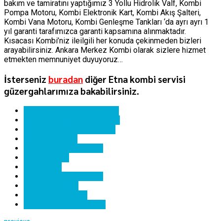
bakım ve tamiratını yaptığımız 3 Yollu Hidrolik Valf, Kombi
Pompa Motoru, Kombi Elektronik Kart, Kombi Akış Şalteri,
Kombi Vana Motoru, Kombi Genleşme Tankları ‘da ayrı ayrı 1
yıl garanti tarafımızca garanti kapsamına alınmaktadır.
Kısacası Kombi’niz ileilgili her konuda çekinmeden bizleri
arayabilirsiniz. Ankara Merkez Kombi olarak sizlere hizmet
etmekten memnuniyet duyuyoruz…
İsterseniz
buradan
diğer Etna kombi servisi
güzergahlarımıza bakabilirsiniz.
ahi evran etna kombi bakımı
ahi evran etna kombi servisi
ahi evran etna kombi tamiri
ahi evran kombi
ahi evran kombi servisi
ankara kombi
etna kombi
etna kombi hata kodları
etna kombi kartı
etna kombi servisi
etna kombi yedek parça