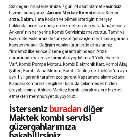
Siz değerli müşterilerimize 7 gün 24 saat hizmet kesintisiz
hizmet sunuyoruz.
Ankara Merkez Kombi
olarak Kombi
arıza, Bakım, Hata Kodları ve bilmek istediğiniz herşey
hakkında ücretsiz danışma hizmetimizden yararlanabilirsiniz.
Ankara’ nın her yerine Kombi Servisimiz mevcuttur. Tamir ve
Bakım Servislerimiz de tüm yaptığımız işlemler 1 sene garanti
kapsamındadır. Değişim yapılan ürünlerde cihazlarınız
firmamız ilkelerince 2 sene garanti altındadır. Arıza
durumunda bakım ve tamiratını yaptığımız 3 Yollu Hidrolik
Valf, Kombi Pompa Motoru, Kombi Elektronik Kart, Kombi Akış
Şalteri, Kombi Vana Motoru, Kombi Genleşme Tankları ‘da ayrı
ayrı 1 yıl garanti tarafımızca garanti kapsamına alınmaktadır.
Kısacası Kombi’niz ileilgili her konuda çekinmeden bizleri
arayabilirsiniz. Ankara Merkez Kombi olarak sizlere hizmet
etmekten memnuniyet duyuyoruz…
İsterseniz
buradan
diğer
Maktek kombi servisi
güzergahlarımıza
bakabilirsiniz.