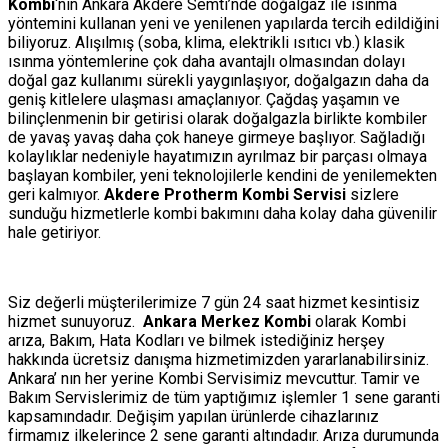
Kombi
‘nin Ankara Akdere Semti’nde doğalgaz ile ısınma
yöntemini kullanan yeni ve yenilenen yapılarda tercih edildiğini
biliyoruz. Alışılmış (soba, klima, elektrikli ısıtıcı vb.) klasik
ısınma yöntemlerine çok daha avantajlı olmasından dolayı
doğal gaz kullanımı sürekli yaygınlaşıyor, doğalgazın daha da
geniş kitlelere ulaşması amaçlanıyor. Çağdaş yaşamın ve
bilinçlenmenin bir getirisi olarak doğalgazla birlikte kombiler
de yavaş yavaş daha çok haneye girmeye başlıyor. Sağladığı
kolaylıklar nedeniyle hayatımızın ayrılmaz bir parçası olmaya
başlayan kombiler, yeni teknolojilerle kendini de yenilemekten
geri kalmıyor.
Akdere Protherm Kombi Servisi
sizlere
sunduğu hizmetlerle kombi bakımını daha kolay daha güvenilir
hale getiriyor.
Siz değerli müşterilerimize 7 gün 24 saat hizmet kesintisiz
hizmet sunuyoruz.
Ankara Merkez Kombi
olarak Kombi
arıza, Bakım, Hata Kodları ve bilmek istediğiniz herşey
hakkında ücretsiz danışma hizmetimizden yararlanabilirsiniz.
Ankara’ nın her yerine Kombi Servisimiz mevcuttur. Tamir ve
Bakım Servislerimiz de tüm yaptığımız işlemler 1 sene garanti
kapsamındadır. Değişim yapılan ürünlerde cihazlarınız
firmamız ilkelerince 2 sene garanti altındadır. Arıza durumunda