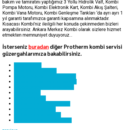
bakım ve tamiratını yaptığımız 3 Yollu Hidrolik Valf, Kombi
Pompa Motoru, Kombi Elektronik Kart, Kombi Akış Şalteri,
Kombi Vana Motoru, Kombi Genleşme Tankları ‘da ayrı ayrı 1
yıl garanti tarafımızca garanti kapsamına alınmaktadır.
Kısacası Kombi’niz ileilgili her konuda çekinmeden bizleri
arayabilirsiniz. Ankara Merkez Kombi olarak sizlere hizmet
etmekten memnuniyet duyuyoruz…
İsterseniz
buradan
diğer Protherm kombi servisi
güzergahlarımıza bakabilirsiniz.
akdere kombi
akdere kombi servisi
Akdere protherm kombi bakımı
Akdere protherm kombi servisi
Akdere protherm kombi tamiri
ankara kombi
protherm kombi
protherm kombi hata kodları
protherm kombi kartı
protherm kombi servisi
protherm kombi yedek parça