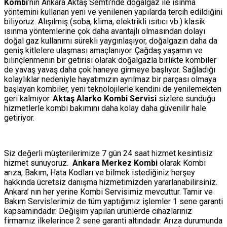
Kombi
‘nin Ankara Aktaş Semti’nde doğalgaz ile ısınma
yöntemini kullanan yeni ve yenilenen yapılarda tercih edildiğini
biliyoruz. Alışılmış (soba, klima, elektrikli ısıtıcı vb.) klasik
ısınma yöntemlerine çok daha avantajlı olmasından dolayı
doğal gaz kullanımı sürekli yaygınlaşıyor, doğalgazın daha da
geniş kitlelere ulaşması amaçlanıyor. Çağdaş yaşamın ve
bilinçlenmenin bir getirisi olarak doğalgazla birlikte kombiler
de yavaş yavaş daha çok haneye girmeye başlıyor. Sağladığı
kolaylıklar nedeniyle hayatımızın ayrılmaz bir parçası olmaya
başlayan kombiler, yeni teknolojilerle kendini de yenilemekten
geri kalmıyor.
Aktaş Alarko Kombi Servisi
sizlere sunduğu
hizmetlerle kombi bakımını daha kolay daha güvenilir hale
getiriyor.
Siz değerli müşterilerimize 7 gün 24 saat hizmet kesintisiz
hizmet sunuyoruz.
Ankara Merkez Kombi
olarak Kombi
arıza, Bakım, Hata Kodları ve bilmek istediğiniz herşey
hakkında ücretsiz danışma hizmetimizden yararlanabilirsiniz.
Ankara’ nın her yerine Kombi Servisimiz mevcuttur. Tamir ve
Bakım Servislerimiz de tüm yaptığımız işlemler 1 sene garanti
kapsamındadır. Değişim yapılan ürünlerde cihazlarınız
firmamız ilkelerince 2 sene garanti altındadır. Arıza durumunda