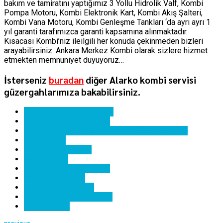
bakım ve tamiratını yaptığımız 3 Yollu Hidrolik Valf, Kombi
Pompa Motoru, Kombi Elektronik Kart, Kombi Akış Şalteri,
Kombi Vana Motoru, Kombi Genleşme Tankları ‘da ayrı ayrı 1
yıl garanti tarafımızca garanti kapsamına alınmaktadır.
Kısacası Kombi’niz ileilgili her konuda çekinmeden bizleri
arayabilirsiniz. Ankara Merkez Kombi olarak sizlere hizmet
etmekten memnuniyet duyuyoruz…
İsterseniz
buradan
diğer Alarko kombi servisi
güzergahlarımıza bakabilirsiniz.
aktaş alarko kombi bakımı
aktaş alarko kombi tamiri
Aktaş Alarko Kombiakdere alarko kombi servisi
aktaş kombi
aktaş kombi servisi
alarko kombi
alarko kombi hata kodları
alarko kombi kartı
alarko kombi servisi
alarko kombi yedek parça
ankara kombi