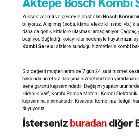
Aktepe Bosch Kombi S
Yüksek verimli ve çevreyle dost olan
Bosch Kombi
‘n
biliyoruz. Alışılmış (soba, klima, elektrikli ısıtıcı vb
daha da geniş kitlelere ulaşması amaçlanıyor. Çağdaş 
başlıyor. Sağladığı kolaylıklar nedeniyle hayatımızın a
Kombi Servisi
sizlere sunduğu hizmetlerle kombi bakım
Siz değerli müşterilerimize 7 gün 24 saat hizmet kes
hakkında ücretsiz danışma hizmetimizden yararlanabili
sene garanti kapsamındadır. Değişim yapılan ürünlerde 
Hidrolik Valf, Kombi Pompa Motoru, Kombi Elektronik Ka
kapsamına alınmaktadır. Kısacası Kombi’niz ileilgili 
duyuyoruz…
İsterseniz
buradan
diğer B