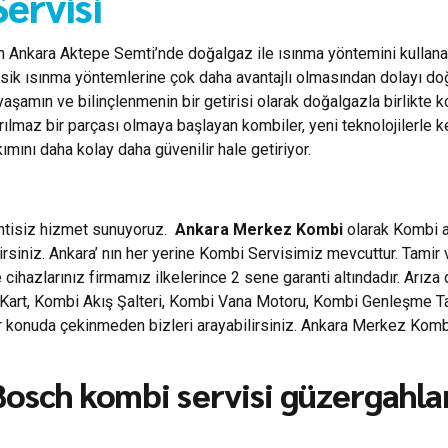
ervisi
in Ankara Aktepe Semti’nde doğalgaz ile ısınma yöntemini kullanan
.) klasik ısınma yöntemlerine çok daha avantajlı olmasından dolayı d
yaşamın ve bilinçlenmenin bir getirisi olarak doğalgazla birlikt
yrılmaz bir parçası olmaya başlayan kombiler, yeni teknolojilerle 
ını daha kolay daha güvenilir hale getiriyor.
intisiz hizmet sunuyoruz.
Ankara Merkez Kombi
olarak Kombi ar
rsiniz. Ankara’ nın her yerine Kombi Servisimiz mevcuttur. Tamir
cihazlarınız firmamız ilkelerince 2 sene garanti altındadır. Arıza
rt, Kombi Akış Şalteri, Kombi Vana Motoru, Kombi Genleşme Tankla
her konuda çekinmeden bizleri arayabilirsiniz. Ankara Merkez Ko
osch kombi servisi güzergahlar