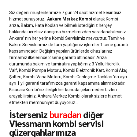
Siz değerli müşterilerimize 7 gün 24 saat hizmet kesintisiz
hizmet sunuyoruz.
Ankara Merkez Kombi
olarak Kombi
arıza, Bakım, Hata Kodları ve bilmek istediğiniz herşey
hakkında ücretsiz danışma hizmetimizden yararlanabilirsiniz.
Ankara’ nın her yerine Kombi Servisimiz mevcuttur. Tamir ve
Bakım Servislerimiz de tüm yaptığımız işlemler 1 sene garanti
kapsamındadır. Değişim yapılan ürünlerde cihazlarınız
firmamız ilkelerince 2 sene garanti altındadır. Arıza
durumunda bakım ve tamiratını yaptığımız 3 Yollu Hidrolik
Valf, Kombi Pompa Motoru, Kombi Elektronik Kart, Kombi Akış
Şalteri, Kombi Vana Motoru, Kombi Genleşme Tankları ‘da ayrı
ayrı 1 yıl garanti tarafımızca garanti kapsamına alınmaktadır.
Kısacası Kombi’niz ileilgili her konuda çekinmeden bizleri
arayabilirsiniz. Ankara Merkez Kombi olarak sizlere hizmet
etmekten memnuniyet duyuyoruz…
İsterseniz
buradan
diğer
Viessmann kombi servisi
güzergahlarımıza