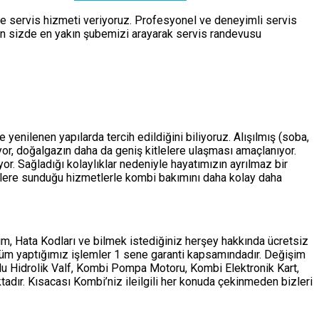
de servis hizmeti veriyoruz. Profesyonel ve deneyimli servis
çin sizde en yakın şubemizi arayarak servis randevusu
yenilenen yapılarda tercih edildiğini biliyoruz. Alışılmış (soba,
ıyor, doğalgazın daha da geniş kitlelere ulaşması amaçlanıyor.
r. Sağladığı kolaylıklar nedeniyle hayatımızın ayrılmaz bir
lere sunduğu hizmetlerle kombi bakımını daha kolay daha
m, Hata Kodları ve bilmek istediğiniz herşey hakkında ücretsiz
tüm yaptığımız işlemler 1 sene garanti kapsamındadır. Değişim
ollu Hidrolik Valf, Kombi Pompa Motoru, Kombi Elektronik Kart,
adır. Kısacası Kombi’niz ileilgili her konuda çekinmeden bizleri