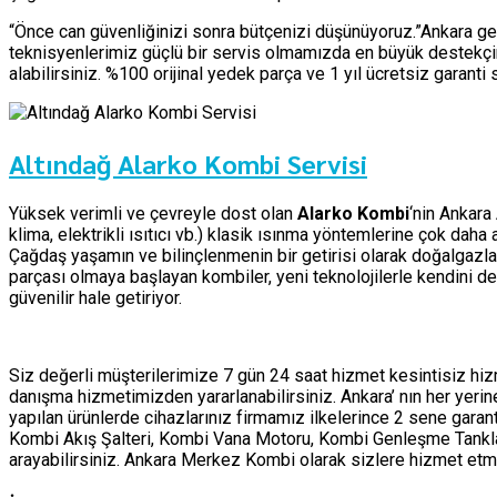
“Önce can güvenliğinizi sonra bütçenizi düşünüyoruz.”Ankara ge
teknisyenlerimiz güçlü bir servis olmamızda en büyük destekçim
alabilirsiniz. %100 orijinal yedek parça ve 1 yıl ücretsiz garant
Altındağ Alarko Kombi Servisi
Yüksek verimli ve çevreyle dost olan
Alarko Kombi
‘nin Ankara
klima, elektrikli ısıtıcı vb.) klasik ısınma yöntemlerine çok dah
Çağdaş yaşamın ve bilinçlenmenin bir getirisi olarak doğalgazla
parçası olmaya başlayan kombiler, yeni teknolojilerle kendini d
güvenilir hale getiriyor.
Siz değerli müşterilerimize 7 gün 24 saat hizmet kesintisiz h
danışma hizmetimizden yararlanabilirsiniz. Ankara’ nın her yer
yapılan ürünlerde cihazlarınız firmamız ilkelerince 2 sene garan
Kombi Akış Şalteri, Kombi Vana Motoru, Kombi Genleşme Tankları 
arayabilirsiniz. Ankara Merkez Kombi olarak sizlere hizmet 