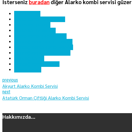
İsterseniz
buradan
diğer Alarko kombi servisi güzer
alarko kombi
alarko kombi hata kodları
alarko kombi kartı
alarko kombi servisi
alarko kombi yedek parça
altındağ alarko kombi bakımı
altındağ alarko kombi servisi
altındağ alarko kombi tamiri
altındağ kombi
altındağ kombi servisi
ankara kombi
previous
Akyurt Alarko Kombi Servisi
next
Atatürk Orman Çiftliği Alarko Kombi Servisi
Hakkımızda...