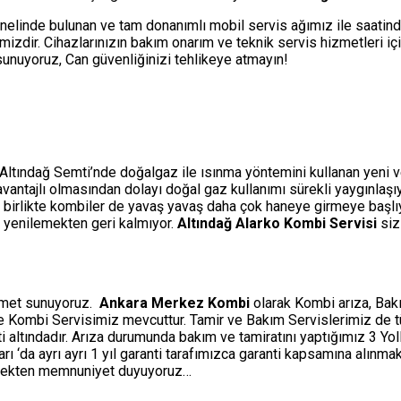
nelinde bulunan ve tam donanımlı mobil servis ağımız ile saatin
izdir. Cihazlarınızın bakım onarım ve teknik servis hizmetleri i
i sunuyoruz, Can güvenliğinizi tehlikeye atmayın!
 Altındağ Semti’nde doğalgaz ile ısınma yöntemini kullanan yeni ve 
a avantajlı olmasından dolayı doğal gaz kullanımı sürekli yaygınlaş
 birlikte kombiler de yavaş yavaş daha çok haneye girmeye başlıyo
e yenilemekten geri kalmıyor.
Altındağ Alarko Kombi Servisi
siz
izmet sunuyoruz.
Ankara Merkez Kombi
olarak Kombi arıza, Bakı
ine Kombi Servisimiz mevcuttur. Tamir ve Bakım Servislerimiz de 
ti altındadır. Arıza durumunda bakım ve tamiratını yaptığımız 3 Y
‘da ayrı ayrı 1 yıl garanti tarafımızca garanti kapsamına alınmakt
etmekten memnuniyet duyuyoruz…