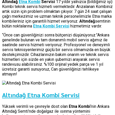
Altındağ
Etna Kombi
Servisi
17 yıldır yalnızca (bildiğimiz işi)
Kombi teknik servis hizmeti vermektedir. Arızalanan Kombiniz
artık sizin için problem olmaktan çıkıyor. 7 gün 24 saat çalışan
çağrı merkezimiz ve uzman teknik personelimizle Etna marka
kombileriniz için garantili hizmet veriyoruz.
Altındağ
semtinin
bütün noktalarına
Etna Kombi Servisi
hizmetimiz vardır.
“Önce can güvenliğinizi sonra bütçenizi düşünüyoruz.”Ankara
genelinde bulunan ve tam donanımlı mobil servis ağımız ile
saatinde servis hizmeti veriyoruz. Profesyonel ve deneyimli
servis teknisyenlerimiz güçlü bir servis olmamızda en büyük
destekçimizdir. Cihazlarınızın bakım onarım ve teknik servis
hizmetleri için sizde en yakın şubemizi arayarak servis
randevusu alabilirsiniz. %100 orijinal yedek parça ve 1 yıl
ücretsiz garanti sunuyoruz, Can güvenliğinizi tehlikeye
atmayın!
Altındağ Etna Kombi Servisi
Yüksek verimli ve çevreyle dost olan
Etna Kombi
‘nin Ankara
Altındağ Semti’nde doğalgaz ile ısınma yöntemini