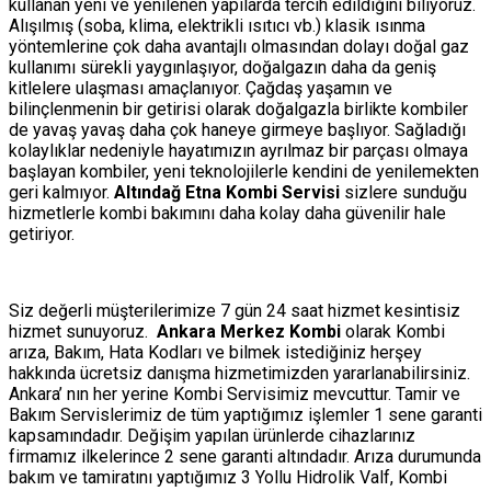
kullanan yeni ve yenilenen yapılarda tercih edildiğini biliyoruz.
Alışılmış (soba, klima, elektrikli ısıtıcı vb.) klasik ısınma
yöntemlerine çok daha avantajlı olmasından dolayı doğal gaz
kullanımı sürekli yaygınlaşıyor, doğalgazın daha da geniş
kitlelere ulaşması amaçlanıyor. Çağdaş yaşamın ve
bilinçlenmenin bir getirisi olarak doğalgazla birlikte kombiler
de yavaş yavaş daha çok haneye girmeye başlıyor. Sağladığı
kolaylıklar nedeniyle hayatımızın ayrılmaz bir parçası olmaya
başlayan kombiler, yeni teknolojilerle kendini de yenilemekten
geri kalmıyor.
Altındağ Etna Kombi Servisi
sizlere sunduğu
hizmetlerle kombi bakımını daha kolay daha güvenilir hale
getiriyor.
Siz değerli müşterilerimize 7 gün 24 saat hizmet kesintisiz
hizmet sunuyoruz.
Ankara Merkez Kombi
olarak Kombi
arıza, Bakım, Hata Kodları ve bilmek istediğiniz herşey
hakkında ücretsiz danışma hizmetimizden yararlanabilirsiniz.
Ankara’ nın her yerine Kombi Servisimiz mevcuttur. Tamir ve
Bakım Servislerimiz de tüm yaptığımız işlemler 1 sene garanti
kapsamındadır. Değişim yapılan ürünlerde cihazlarınız
firmamız ilkelerince 2 sene garanti altındadır. Arıza durumunda
bakım ve tamiratını yaptığımız 3 Yollu Hidrolik Valf, Kombi