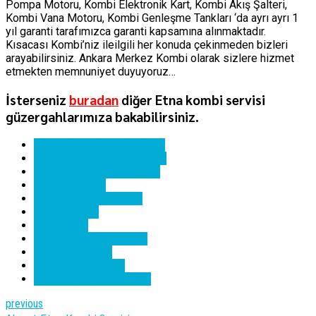
Pompa Motoru, Kombi Elektronik Kart, Kombi Akış Şalteri,
Kombi Vana Motoru, Kombi Genleşme Tankları ‘da ayrı ayrı 1
yıl garanti tarafımızca garanti kapsamına alınmaktadır.
Kısacası Kombi’niz ileilgili her konuda çekinmeden bizleri
arayabilirsiniz. Ankara Merkez Kombi olarak sizlere hizmet
etmekten memnuniyet duyuyoruz…
İsterseniz
buradan
diğer Etna kombi servisi
güzergahlarımıza bakabilirsiniz.
altındağ etna kombi bakımı
altındağ etna kombi servisi
altındağ etna kombi tamiri
altındağ kombi
altındağ kombi servisi
ankara kombi
etna kombi
etna kombi hata kodları
etna kombi kartı
etna kombi servisi
etna kombi yedek parça
previous