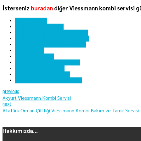
İsterseniz
buradan
diğer Viessmann kombi servisi gü
altındağ kombi
altındağ kombi servisi
altındağ viessmann kombi bakımı
altındağ viessmann kombi servisi
altındağ viessmann kombi tamiri
ankara kombi
viessmann kombi
viessmann kombi hata kodları
viessmann kombi kartı
viessmann kombi servisi
viessmann kombi yedek parça
previous
Akyurt Viessmann Kombi Servisi
next
Atatürk Orman Çiftliği Viessmann Kombi Bakım ve Tamir Servisi
Hakkımızda...