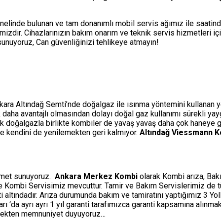
nelinde bulunan ve tam donanımlı mobil servis ağımız ile saatin
izdir. Cihazlarınızın bakım onarım ve teknik servis hizmetleri i
i sunuyoruz, Can güvenliğinizi tehlikeye atmayın!
nkara Altındağ Semti’nde doğalgaz ile ısınma yöntemini kullanan yen
çok daha avantajlı olmasından dolayı doğal gaz kullanımı sürekli ya
ak doğalgazla birlikte kombiler de yavaş yavaş daha çok haneye gi
rle kendini de yenilemekten geri kalmıyor.
Altındağ Viessmann K
izmet sunuyoruz.
Ankara Merkez Kombi
olarak Kombi arıza, Bakı
ine Kombi Servisimiz mevcuttur. Tamir ve Bakım Servislerimiz de 
ti altındadır. Arıza durumunda bakım ve tamiratını yaptığımız 3 Y
‘da ayrı ayrı 1 yıl garanti tarafımızca garanti kapsamına alınmakt
etmekten memnuniyet duyuyoruz…