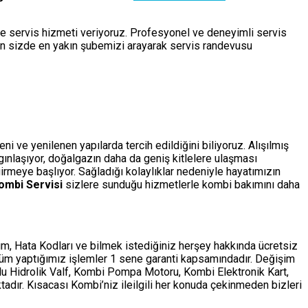
de servis hizmeti veriyoruz. Profesyonel ve deneyimli servis
çin sizde en yakın şubemizi arayarak servis randevusu
i ve yenilenen yapılarda tercih edildiğini biliyoruz. Alışılmış
ygınlaşıyor, doğalgazın daha da geniş kitlelere ulaşması
rmeye başlıyor. Sağladığı kolaylıklar nedeniyle hayatımızın
ombi Servisi
sizlere sunduğu hizmetlerle kombi bakımını daha
m, Hata Kodları ve bilmek istediğiniz herşey hakkında ücretsiz
tüm yaptığımız işlemler 1 sene garanti kapsamındadır. Değişim
ollu Hidrolik Valf, Kombi Pompa Motoru, Kombi Elektronik Kart,
adır. Kısacası Kombi’niz ileilgili her konuda çekinmeden bizleri