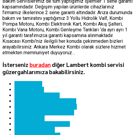
Bakım Servislerimiz de tüm yaptığımız işlemler 1 sene garanti
kapsamındadır. Değişim yapılan ürünlerde cihazlarınız
firmamız ilkelerince 2 sene garanti altındadır. Arıza durumunda
bakım ve tamiratını yaptığımız 3 Yollu Hidrolik Valf, Kombi
Pompa Motoru, Kombi Elektronik Kart, Kombi Akış Şalteri,
Kombi Vana Motoru, Kombi Genleşme Tankları ‘da ayrı ayrı 1
yıl garanti tarafımızca garanti kapsamına alınmaktadır.
Kısacası Kombi’niz ileilgili her konuda çekinmeden bizleri
arayabilirsiniz. Ankara Merkez Kombi olarak sizlere hizmet
etmekten memnuniyet duyuyoruz…
İsterseniz
buradan
diğer Lambert kombi servisi
güzergahlarımıza bakabilirsiniz.
ankara kombi
bağlum kombi
bağlum kombi servisi
bağlum lambert kombi bakımı
bağlum lambert kombi servisi
bağlum lambert kombi tamiri
lambert kombi
lambert kombi hata kodları
lambert kombi kartı