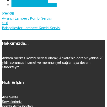
lambert kombi servisi
lambert kombi yedek parça
previous
Ayrancı Lambert Kombi Servisi
next
Bahçelievler Lambert Kombi Servisi
Hakkımızda...
Ankara merkez kombi servisi olarak, Ankara’nın dört bir yanına 20
yıldır sorunsuz hizmet ve memnuniyet sağlamaya devam
etmekteyiz.
Hızlı Erişim
Ana Sayfa
Servislerimiz
Kombi Arıza Kodları