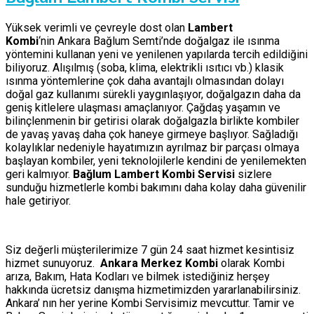
Yüksek verimli ve çevreyle dost olan
Lambert
Kombi
‘nin Ankara Bağlum Semti’nde doğalgaz ile ısınma
yöntemini kullanan yeni ve yenilenen yapılarda tercih edildiğini
biliyoruz. Alışılmış (soba, klima, elektrikli ısıtıcı vb.) klasik
ısınma yöntemlerine çok daha avantajlı olmasından dolayı
doğal gaz kullanımı sürekli yaygınlaşıyor, doğalgazın daha da
geniş kitlelere ulaşması amaçlanıyor. Çağdaş yaşamın ve
bilinçlenmenin bir getirisi olarak doğalgazla birlikte kombiler
de yavaş yavaş daha çok haneye girmeye başlıyor. Sağladığı
kolaylıklar nedeniyle hayatımızın ayrılmaz bir parçası olmaya
başlayan kombiler, yeni teknolojilerle kendini de yenilemekten
geri kalmıyor.
Bağlum Lambert Kombi Servisi
sizlere
sunduğu hizmetlerle kombi bakımını daha kolay daha güvenilir
hale getiriyor.
Siz değerli müşterilerimize 7 gün 24 saat hizmet kesintisiz
hizmet sunuyoruz.
Ankara Merkez Kombi
olarak Kombi
arıza, Bakım, Hata Kodları ve bilmek istediğiniz herşey
hakkında ücretsiz danışma hizmetimizden yararlanabilirsiniz.
Ankara’ nın her yerine Kombi Servisimiz mevcuttur. Tamir ve