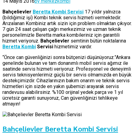
14 Mayıs 2016
by merkezkombi
Bahçelievler
Beretta Kombi Servisi
17 yıldır yalnızca
(bildiğimiz işi) Kombi teknik servis hizmeti vermektedir.
Arızalanan Kombiniz artık sizin için problem olmaktan çıkıyor.
7 gün 24 saat çalışan çağrı merkezimiz ve uzman teknik
personelimizle Beretta marka kombileriniz için garantili
hizmet veriyoruz.
Bahçelievler
semtinin bütün noktalarına
Beretta Kombi
Servisi
hizmetimiz vardır.
“Önce can güvenliğinizi sonra bütçenizi düşünüyoruz.”Ankara
genelinde bulunan ve tam donanımlı mobil servis ağımız ile
saatinde servis hizmeti veriyoruz. Profesyonel ve deneyimli
servis teknisyenlerimiz güçlü bir servis olmamızda en büyük
destekçimizdir. Cihazlarınızın bakım onarım ve teknik servis
hizmetleri için sizde en yakın şubemizi arayarak servis
randevusu alabilirsiniz. %100 orijinal yedek parça ve 1 yıl
ücretsiz garanti sunuyoruz, Can güvenliğinizi tehlikeye
atmayın!
Bahçelievler Beretta Kombi Servisi