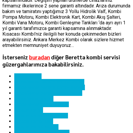
kapsamındadır. Değişim yapılan ürünlerde cihazlarınız
firmamız ilkelerince 2 sene garanti altındadır. Arıza durumunda
bakım ve tamiratını yaptığımız 3 Yollu Hidrolik Valf, Kombi
Pompa Motoru, Kombi Elektronik Kart, Kombi Akış Şalteri,
Kombi Vana Motoru, Kombi Genleşme Tankları ‘da ayrı ayrı 1
yıl garanti tarafımızca garanti kapsamına alınmaktadır.
Kısacası Kombi’niz ileilgili her konuda çekinmeden bizleri
arayabilirsiniz. Ankara Merkez Kombi olarak sizlere hizmet
etmekten memnuniyet duyuyoruz…
İsterseniz
buradan
diğer Beretta kombi servisi
güzergahlarımıza bakabilirsiniz.
ankara kombi
bahçelievler beretta kombi bakımı
bahçelievler beretta kombi servisi
bahçelievler beretta kombi tamiri
bahçelievler kombi
bahçelievler kombi servisi
beretta kombi
beretta kombi hata kodları
beretta kombi kartı
beretta kombi servisi
beretta kombi yedek parça