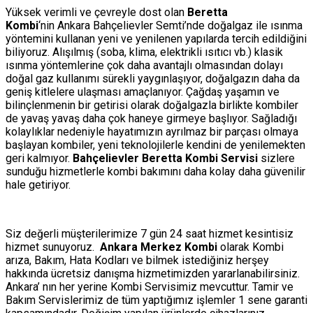
Yüksek verimli ve çevreyle dost olan
Beretta
Kombi
‘nin Ankara Bahçelievler Semti’nde doğalgaz ile ısınma
yöntemini kullanan yeni ve yenilenen yapılarda tercih edildiğini
biliyoruz. Alışılmış (soba, klima, elektrikli ısıtıcı vb.) klasik
ısınma yöntemlerine çok daha avantajlı olmasından dolayı
doğal gaz kullanımı sürekli yaygınlaşıyor, doğalgazın daha da
geniş kitlelere ulaşması amaçlanıyor. Çağdaş yaşamın ve
bilinçlenmenin bir getirisi olarak doğalgazla birlikte kombiler
de yavaş yavaş daha çok haneye girmeye başlıyor. Sağladığı
kolaylıklar nedeniyle hayatımızın ayrılmaz bir parçası olmaya
başlayan kombiler, yeni teknolojilerle kendini de yenilemekten
geri kalmıyor.
Bahçelievler Beretta Kombi Servisi
sizlere
sunduğu hizmetlerle kombi bakımını daha kolay daha güvenilir
hale getiriyor.
Siz değerli müşterilerimize 7 gün 24 saat hizmet kesintisiz
hizmet sunuyoruz.
Ankara Merkez Kombi
olarak Kombi
arıza, Bakım, Hata Kodları ve bilmek istediğiniz herşey
hakkında ücretsiz danışma hizmetimizden yararlanabilirsiniz.
Ankara’ nın her yerine Kombi Servisimiz mevcuttur. Tamir ve
Bakım Servislerimiz de tüm yaptığımız işlemler 1 sene garanti