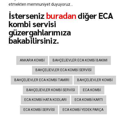
etmekten memnuniyet duyuyoruz…
İsterseniz
buradan
diğer ECA
kombi servisi
güzergahlarımıza
bakabilirsiniz.
ANKARA KOMBI
BAHÇELIEVLER ECA KOMBI BAKIMI
BAHÇELIEVLER ECA KOMBI SERVISI
BAHÇELIEVLER ECA KOMBI TAMIRI
BAHÇELIEVLER KOMBI
BAHÇELIEVLER KOMBI SERVISI
ECA KOMBI
ECA KOMBI HATA KODLARI
ECA KOMBI KARTI
ECA KOMBI SERVISI
ECA KOMBI YEDEK PARÇA