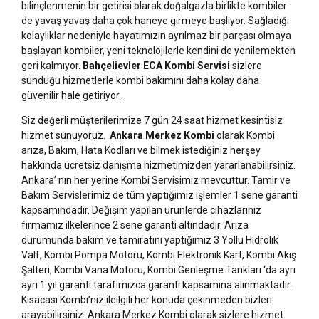
bilinçlenmenin bir getirisi olarak doğalgazla birlikte kombiler
de yavaş yavaş daha çok haneye girmeye başlıyor. Sağladığı
kolaylıklar nedeniyle hayatımızın ayrılmaz bir parçası olmaya
başlayan kombiler, yeni teknolojilerle kendini de yenilemekten
geri kalmıyor.
Bahçelievler ECA Kombi Servisi
sizlere
sunduğu hizmetlerle kombi bakımını daha kolay daha
güvenilir hale getiriyor..
Siz değerli müşterilerimize 7 gün 24 saat hizmet kesintisiz
hizmet sunuyoruz.
Ankara Merkez Kombi
olarak Kombi
arıza, Bakım, Hata Kodları ve bilmek istediğiniz herşey
hakkında ücretsiz danışma hizmetimizden yararlanabilirsiniz.
Ankara’ nın her yerine Kombi Servisimiz mevcuttur. Tamir ve
Bakım Servislerimiz de tüm yaptığımız işlemler 1 sene garanti
kapsamındadır. Değişim yapılan ürünlerde cihazlarınız
firmamız ilkelerince 2 sene garanti altındadır. Arıza
durumunda bakım ve tamiratını yaptığımız 3 Yollu Hidrolik
Valf, Kombi Pompa Motoru, Kombi Elektronik Kart, Kombi Akış
Şalteri, Kombi Vana Motoru, Kombi Genleşme Tankları ‘da ayrı
ayrı 1 yıl garanti tarafımızca garanti kapsamına alınmaktadır.
Kısacası Kombi’niz ileilgili her konuda çekinmeden bizleri
arayabilirsiniz. Ankara Merkez Kombi olarak sizlere hizmet