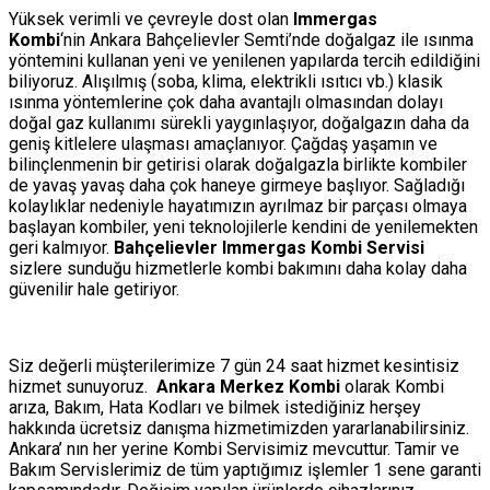
Yüksek verimli ve çevreyle dost olan
Immergas
Kombi
‘nin Ankara Bahçelievler Semti’nde doğalgaz ile ısınma
yöntemini kullanan yeni ve yenilenen yapılarda tercih edildiğini
biliyoruz. Alışılmış (soba, klima, elektrikli ısıtıcı vb.) klasik
ısınma yöntemlerine çok daha avantajlı olmasından dolayı
doğal gaz kullanımı sürekli yaygınlaşıyor, doğalgazın daha da
geniş kitlelere ulaşması amaçlanıyor. Çağdaş yaşamın ve
bilinçlenmenin bir getirisi olarak doğalgazla birlikte kombiler
de yavaş yavaş daha çok haneye girmeye başlıyor. Sağladığı
kolaylıklar nedeniyle hayatımızın ayrılmaz bir parçası olmaya
başlayan kombiler, yeni teknolojilerle kendini de yenilemekten
geri kalmıyor.
Bahçelievler Immergas Kombi Servisi
sizlere sunduğu hizmetlerle kombi bakımını daha kolay daha
güvenilir hale getiriyor.
Siz değerli müşterilerimize 7 gün 24 saat hizmet kesintisiz
hizmet sunuyoruz.
Ankara Merkez Kombi
olarak Kombi
arıza, Bakım, Hata Kodları ve bilmek istediğiniz herşey
hakkında ücretsiz danışma hizmetimizden yararlanabilirsiniz.
Ankara’ nın her yerine Kombi Servisimiz mevcuttur. Tamir ve
Bakım Servislerimiz de tüm yaptığımız işlemler 1 sene garanti