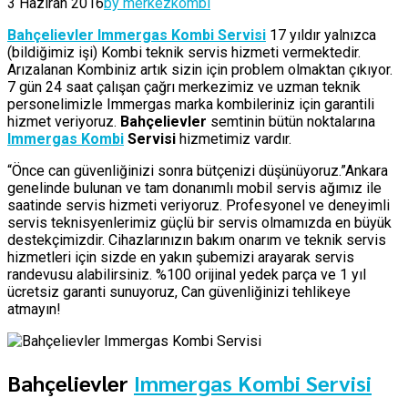
3 Haziran 2016
by merkezkombi
Bahçelievler Immergas Kombi Servisi
17 yıldır yalnızca
(bildiğimiz işi) Kombi teknik servis hizmeti vermektedir.
Arızalanan Kombiniz artık sizin için problem olmaktan çıkıyor.
7 gün 24 saat çalışan çağrı merkezimiz ve uzman teknik
personelimizle Immergas marka kombileriniz için garantili
hizmet veriyoruz.
Bahçelievler
semtinin bütün noktalarına
Immergas Kombi
Servisi
hizmetimiz vardır.
“Önce can güvenliğinizi sonra bütçenizi düşünüyoruz.”Ankara
genelinde bulunan ve tam donanımlı mobil servis ağımız ile
saatinde servis hizmeti veriyoruz. Profesyonel ve deneyimli
servis teknisyenlerimiz güçlü bir servis olmamızda en büyük
destekçimizdir. Cihazlarınızın bakım onarım ve teknik servis
hizmetleri için sizde en yakın şubemizi arayarak servis
randevusu alabilirsiniz. %100 orijinal yedek parça ve 1 yıl
ücretsiz garanti sunuyoruz, Can güvenliğinizi tehlikeye
atmayın!
Bahçelievler
Immergas Kombi Servisi