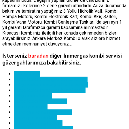
kapsamındadır. Değişim yapılan ürünlerde cihazlarınız
firmamız ilkelerince 2 sene garanti altındadır. Arıza durumunda
bakım ve tamiratını yaptığımız 3 Yollu Hidrolik Valf, Kombi
Pompa Motoru, Kombi Elektronik Kart, Kombi Akış Şalteri,
Kombi Vana Motoru, Kombi Genleşme Tankları ‘da ayrı ayrı 1
yıl garanti tarafımızca garanti kapsamına alınmaktadır.
Kısacası Kombi’niz ileilgili her konuda çekinmeden bizleri
arayabilirsiniz. Ankara Merkez Kombi olarak sizlere hizmet
etmekten memnuniyet duyuyoruz…
İsterseniz
buradan
diğer Immergas kombi servisi
güzergahlarımıza bakabilirsiniz.
ankara kombi
bahçelievler immergas kombi bakımı
bahçelievler immergas kombi servisi
bahçelievler immergas kombi tamiri
bahçelievler kombi
bahçelievler kombi servisi
immergas kombi
immergas kombi hata kodları
immergas kombi kartı
immergas kombi servisi
immergas kombi yedek parça