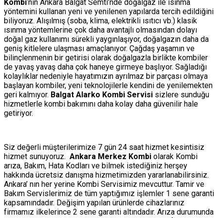
Kombi
‘nin Ankara Balgat Semti’nde doğalgaz ile ısınma
yöntemini kullanan yeni ve yenilenen yapılarda tercih edildiğini
biliyoruz. Alışılmış (soba, klima, elektrikli ısıtıcı vb.) klasik
ısınma yöntemlerine çok daha avantajlı olmasından dolayı
doğal gaz kullanımı sürekli yaygınlaşıyor, doğalgazın daha da
geniş kitlelere ulaşması amaçlanıyor. Çağdaş yaşamın ve
bilinçlenmenin bir getirisi olarak doğalgazla birlikte kombiler
de yavaş yavaş daha çok haneye girmeye başlıyor. Sağladığı
kolaylıklar nedeniyle hayatımızın ayrılmaz bir parçası olmaya
başlayan kombiler, yeni teknolojilerle kendini de yenilemekten
geri kalmıyor.
Balgat Alarko Kombi Servisi
sizlere sunduğu
hizmetlerle kombi bakımını daha kolay daha güvenilir hale
getiriyor.
Siz değerli müşterilerimize 7 gün 24 saat hizmet kesintisiz
hizmet sunuyoruz.
Ankara Merkez Kombi
olarak Kombi
arıza, Bakım, Hata Kodları ve bilmek istediğiniz herşey
hakkında ücretsiz danışma hizmetimizden yararlanabilirsiniz.
Ankara’ nın her yerine Kombi Servisimiz mevcuttur. Tamir ve
Bakım Servislerimiz de tüm yaptığımız işlemler 1 sene garanti
kapsamındadır. Değişim yapılan ürünlerde cihazlarınız
firmamız ilkelerince 2 sene garanti altındadır. Arıza durumunda