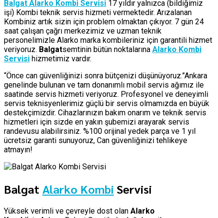
Balgat Alarko Kombi Servisi
17 yıldır yalnızca (bildiğimiz
işi) Kombi teknik servis hizmeti vermektedir. Arızalanan
Kombiniz artık sizin için problem olmaktan çıkıyor. 7 gün 24
saat çalışan çağrı merkezimiz ve uzman teknik
personelimizle Alarko marka kombileriniz için garantili hizmet
veriyoruz.
Balgat
semtinin bütün noktalarına
Alarko Kombi
Servisi
hizmetimiz vardır.
“Önce can güvenliğinizi sonra bütçenizi düşünüyoruz.”Ankara
genelinde bulunan ve tam donanımlı mobil servis ağımız ile
saatinde servis hizmeti veriyoruz. Profesyonel ve deneyimli
servis teknisyenlerimiz güçlü bir servis olmamızda en büyük
destekçimizdir. Cihazlarınızın bakım onarım ve teknik servis
hizmetleri için sizde en yakın şubemizi arayarak servis
randevusu alabilirsiniz. %100 orijinal yedek parça ve 1 yıl
ücretsiz garanti sunuyoruz, Can güvenliğinizi tehlikeye
atmayın!
Balgat
Alarko Kombi
Servisi
Yüksek verimli ve çevreyle dost olan
Alarko