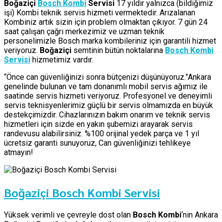
Boğaziçi
Bosch Kombi
Servisi
17 yıldır yalnızca (bildiğimiz
işi) Kombi teknik servis hizmeti vermektedir. Arızalanan
Kombiniz artık sizin için problem olmaktan çıkıyor. 7 gün 24
saat çalışan çağrı merkezimiz ve uzman teknik
personelimizle Bosch marka kombileriniz için garantili hizmet
veriyoruz.
Boğaziçi
semtinin bütün noktalarına
Bosch Kombi
Servisi
hizmetimiz vardır.
“Önce can güvenliğinizi sonra bütçenizi düşünüyoruz.”Ankara
genelinde bulunan ve tam donanımlı mobil servis ağımız ile
saatinde servis hizmeti veriyoruz. Profesyonel ve deneyimli
servis teknisyenlerimiz güçlü bir servis olmamızda en büyük
destekçimizdir. Cihazlarınızın bakım onarım ve teknik servis
hizmetleri için sizde en yakın şubemizi arayarak servis
randevusu alabilirsiniz. %100 orijinal yedek parça ve 1 yıl
ücretsiz garanti sunuyoruz, Can güvenliğinizi tehlikeye
atmayın!
Boğaziçi Bosch Kombi Servisi
Yüksek verimli ve çevreyle dost olan
Bosch Kombi
‘nin Ankara