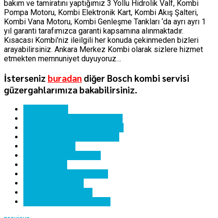
bakım ve tamiratını yaptığımız 3 Yollu Hidrolik Valf, Kombi
Pompa Motoru, Kombi Elektronik Kart, Kombi Akış Şalteri,
Kombi Vana Motoru, Kombi Genleşme Tankları ‘da ayrı ayrı 1
yıl garanti tarafımızca garanti kapsamına alınmaktadır.
Kısacası Kombi’niz ileilgili her konuda çekinmeden bizleri
arayabilirsiniz. Ankara Merkez Kombi olarak sizlere hizmet
etmekten memnuniyet duyuyoruz…
İsterseniz
buradan
diğer Bosch kombi servisi
güzergahlarımıza bakabilirsiniz.
ankara kombi
boğaziçi bosch kombi bakımı
boğaziçi bosch kombi servisi
boğaziçi bosch kombi tamiri
boğaziçi kombi
boğaziçi kombi servisi
bosch kombi
bosch kombi hata kodları
bosch kombi kartı
bosch kombi servisi
bosch kombi yedek parça