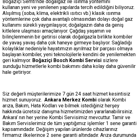
Boğaziçi Semti’nde doğalgaz ile ısınma yöntemini
kullanan yeni ve yenilenen yapılarda tercih edildiğini biliyoruz.
Alışılmış (soba, klima, elektrikli ısıtıcı vb.) klasik ısınma
yöntemlerine çok daha avantajlı olmasından dolayı doğal gaz
kullanımı sürekli yaygınlaşıyor, doğalgazın daha da geniş
kitlelere ulaşması amaçlanıyor. Çağdaş yaşamın ve
bilinçlenmenin bir getirisi olarak doğalgazla birlikte kombiler
de yavaş yavaş daha çok haneye girmeye başlıyor. Sağladığı
kolaylıklar nedeniyle hayatımızın ayrılmaz bir parçası olmaya
başlayan kombiler, yeni teknolojilerle kendini de yenilemekten
geri kalmıyor.
Boğaziçi Bosch Kombi Servisi
sizlere
sunduğu hizmetlerle kombi bakımını daha kolay daha güvenilir
hale getiriyor.
Siz değerli müşterilerimize 7 gün 24 saat hizmet kesintisiz
hizmet sunuyoruz.
Ankara Merkez Kombi
olarak Kombi
arıza, Bakım, Hata Kodları ve bilmek istediğiniz herşey
hakkında ücretsiz danışma hizmetimizden yararlanabilirsiniz.
Ankara’ nın her yerine Kombi Servisimiz mevcuttur. Tamir ve
Bakım Servislerimiz de tüm yaptığımız işlemler 1 sene garanti
kapsamındadır. Değişim yapılan ürünlerde cihazlarınız
firmamız ilkelerince 2 sene garanti altındadır. Arıza durumunda