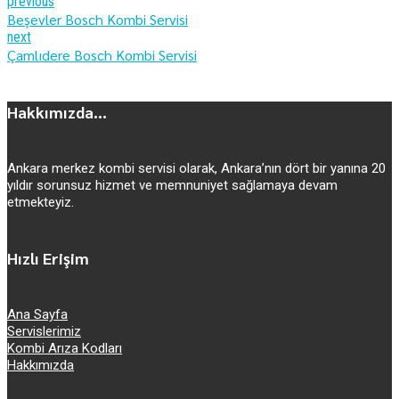
previous
Beşevler Bosch Kombi Servisi
next
Çamlıdere Bosch Kombi Servisi
Hakkımızda...
Ankara merkez kombi servisi olarak, Ankara’nın dört bir yanına 20
yıldır sorunsuz hizmet ve memnuniyet sağlamaya devam
etmekteyiz.
Hızlı Erişim
Ana Sayfa
Servislerimiz
Kombi Arıza Kodları
Hakkımızda