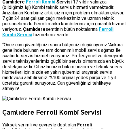
Çamlıdere
Ferroli Kombi
Servisi
17 yıldır yalnızca
(bildiğimiz işi) Kombi teknik servis hizmeti vermektedir.
Arızalanan Kombiniz artık sizin için problem olmaktan çıkıyor.
7 gün 24 saat çalışan çağrı merkezimiz ve uzman teknik
personelimizle Ferroli marka kombileriniz için garantili hizmet
veriyoruz.
Çamlıdere
semtinin bütün noktalarına
Ferroli
Kombi Servisi
hizmetimiz vardır.
“Önce can güvenliğinizi sonra bütçenizi düşünüyoruz.”Ankara
genelinde bulunan ve tam donanımlı mobil servis ağımız ile
saatinde servis hizmeti veriyoruz. Profesyonel ve deneyimli
servis teknisyenlerimiz güçlü bir servis olmamızda en büyük
destekçimizdir. Cihazlarınızın bakım onarım ve teknik servis
hizmetleri için sizde en yakın şubemizi arayarak servis
randevusu alabilirsiniz. %100 orijinal yedek parça ve 1 yıl
ücretsiz garanti sunuyoruz, Can güvenliğinizi tehlikeye
atmayın!
Çamlıdere Ferroli Kombi Servisi
Yüksek verimli ve çevreyle dost olan
Ferroli