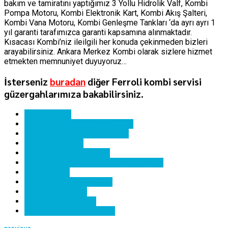
bakım ve tamiratını yaptığımız 3 Yollu Hidrolik Valf, Kombi
Pompa Motoru, Kombi Elektronik Kart, Kombi Akış Şalteri,
Kombi Vana Motoru, Kombi Genleşme Tankları ‘da ayrı ayrı 1
yıl garanti tarafımızca garanti kapsamına alınmaktadır.
Kısacası Kombi’niz ileilgili her konuda çekinmeden bizleri
arayabilirsiniz. Ankara Merkez Kombi olarak sizlere hizmet
etmekten memnuniyet duyuyoruz…
İsterseniz
buradan
diğer Ferroli kombi servisi
güzergahlarımıza bakabilirsiniz.
ankara kombi
çamlıdere ferroli kombi servisi
çamlıdere ferroli kombi tamiri
çamlıdere kombi
çamlıdere kombi servisi
çamlıdereamlıdere ferroli kombi bakımı
ferroli kombi
ferroli kombi hata kodları
ferroli kombi kartı
ferroli kombi servisi
ferroli kombi yedek parça