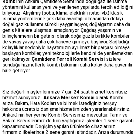
Kombi
‘nin Ankara Çamlıdere Semti’nde doğalgaz ile ısınma
yöntemini kullanan yeni ve yenilenen yapılarda tercih edildiğini
biliyoruz. Alışılmış (soba, klima, elektrikli ısıtıcı vb.) klasik
ısınma yöntemlerine çok daha avantajlı olmasından dolayı
doğal gaz kullanımı sürekli yaygınlaşıyor, doğalgazın daha da
geniş kitlelere ulaşması amaçlanıyor. Çağdaş yaşamın ve
bilinçlenmenin bir getirisi olarak doğalgazla birlikte kombiler
de yavaş yavaş daha çok haneye girmeye başlıyor. Sağladığı
kolaylıklar nedeniyle hayatımızın ayrılmaz bir parçası olmaya
başlayan kombiler, yeni teknolojilerle kendini de yenilemekten
geri kalmıyor.
Çamlıdere Ferroli Kombi Servisi
sizlere
sunduğu hizmetlerle kombi bakımını daha kolay daha güvenilir
hale getiriyor.
Siz değerli müşterilerimize 7 gün 24 saat hizmet kesintisiz
hizmet sunuyoruz.
Ankara Merkez Kombi
olarak Kombi
arıza, Bakım, Hata Kodları ve bilmek istediğiniz herşey
hakkında ücretsiz danışma hizmetimizden yararlanabilirsiniz.
Ankara’ nın her yerine Kombi Servisimiz mevcuttur. Tamir ve
Bakım Servislerimiz de tüm yaptığımız işlemler 1 sene garanti
kapsamındadır. Değişim yapılan ürünlerde cihazlarınız
firmamız ilkelerince 2 sene garanti altındadır. Arıza durumunda