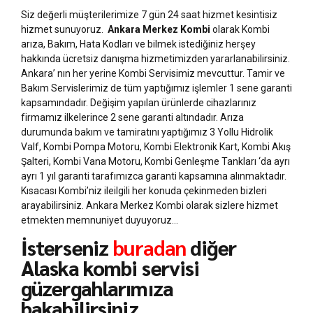
Siz değerli müşterilerimize 7 gün 24 saat hizmet kesintisiz
hizmet sunuyoruz.
Ankara Merkez Kombi
olarak Kombi
arıza, Bakım, Hata Kodları ve bilmek istediğiniz herşey
hakkında ücretsiz danışma hizmetimizden yararlanabilirsiniz.
Ankara’ nın her yerine Kombi Servisimiz mevcuttur. Tamir ve
Bakım Servislerimiz de tüm yaptığımız işlemler 1 sene garanti
kapsamındadır. Değişim yapılan ürünlerde cihazlarınız
firmamız ilkelerince 2 sene garanti altındadır. Arıza
durumunda bakım ve tamiratını yaptığımız 3 Yollu Hidrolik
Valf, Kombi Pompa Motoru, Kombi Elektronik Kart, Kombi Akış
Şalteri, Kombi Vana Motoru, Kombi Genleşme Tankları ‘da ayrı
ayrı 1 yıl garanti tarafımızca garanti kapsamına alınmaktadır.
Kısacası Kombi’niz ileilgili her konuda çekinmeden bizleri
arayabilirsiniz. Ankara Merkez Kombi olarak sizlere hizmet
etmekten memnuniyet duyuyoruz…
İsterseniz
buradan
diğer
Alaska kombi servisi
güzergahlarımıza
bakabilirsiniz.