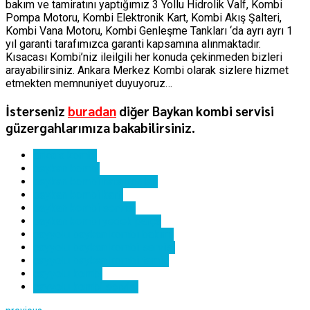
bakım ve tamiratını yaptığımız 3 Yollu Hidrolik Valf, Kombi
Pompa Motoru, Kombi Elektronik Kart, Kombi Akış Şalteri,
Kombi Vana Motoru, Kombi Genleşme Tankları ‘da ayrı ayrı 1
yıl garanti tarafımızca garanti kapsamına alınmaktadır.
Kısacası Kombi’niz ileilgili her konuda çekinmeden bizleri
arayabilirsiniz. Ankara Merkez Kombi olarak sizlere hizmet
etmekten memnuniyet duyuyoruz…
İsterseniz
buradan
diğer Baykan kombi servisi
güzergahlarımıza bakabilirsiniz.
ankara kombi
baykan kombi
baykan kombi hata kodları
baykan kombi kartı
baykan kombi servisi
baykan kombi yedek parça
çayyolu baykan kombi bakımı
çayyolu baykan kombi servisi
çayyolu baykan kombi tamiri
çayyolu kombi
çayyolu kombi servisi