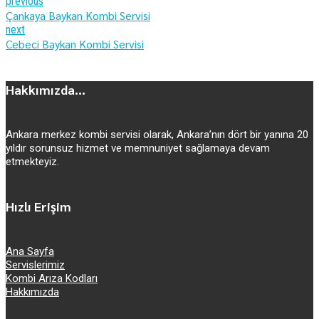
previous
Çankaya Baykan Kombi Servisi
next
Cebeci Baykan Kombi Servisi
Hakkımızda...
Ankara merkez kombi servisi olarak, Ankara’nın dört bir yanına 20
yıldır sorunsuz hizmet ve memnuniyet sağlamaya devam
etmekteyiz.
Hızlı Erişim
Ana Sayfa
Servislerimiz
Kombi Arıza Kodları
Hakkımızda