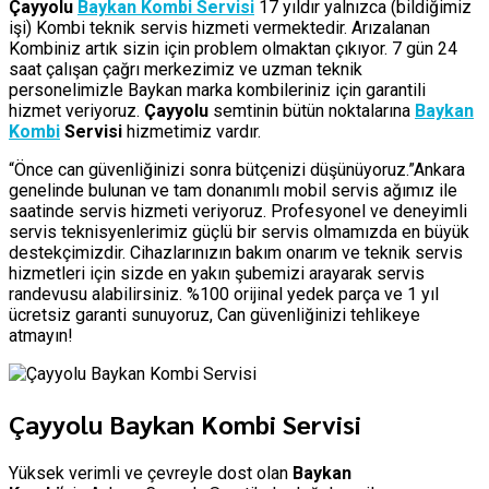
Çayyolu
Baykan Kombi Servisi
17 yıldır yalnızca (bildiğimiz
işi) Kombi teknik servis hizmeti vermektedir. Arızalanan
Kombiniz artık sizin için problem olmaktan çıkıyor. 7 gün 24
saat çalışan çağrı merkezimiz ve uzman teknik
personelimizle Baykan marka kombileriniz için garantili
hizmet veriyoruz.
Çayyolu
semtinin bütün noktalarına
Baykan
Kombi
Servisi
hizmetimiz vardır.
“Önce can güvenliğinizi sonra bütçenizi düşünüyoruz.”Ankara
genelinde bulunan ve tam donanımlı mobil servis ağımız ile
saatinde servis hizmeti veriyoruz. Profesyonel ve deneyimli
servis teknisyenlerimiz güçlü bir servis olmamızda en büyük
destekçimizdir. Cihazlarınızın bakım onarım ve teknik servis
hizmetleri için sizde en yakın şubemizi arayarak servis
randevusu alabilirsiniz. %100 orijinal yedek parça ve 1 yıl
ücretsiz garanti sunuyoruz, Can güvenliğinizi tehlikeye
atmayın!
Çayyolu Baykan Kombi Servisi
Yüksek verimli ve çevreyle dost olan
Baykan