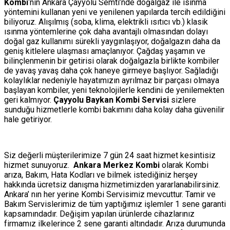
Kombi
‘nin Ankara Çayyolu Semti’nde doğalgaz ile ısınma
yöntemini kullanan yeni ve yenilenen yapılarda tercih edildiğini
biliyoruz. Alışılmış (soba, klima, elektrikli ısıtıcı vb.) klasik
ısınma yöntemlerine çok daha avantajlı olmasından dolayı
doğal gaz kullanımı sürekli yaygınlaşıyor, doğalgazın daha da
geniş kitlelere ulaşması amaçlanıyor. Çağdaş yaşamın ve
bilinçlenmenin bir getirisi olarak doğalgazla birlikte kombiler
de yavaş yavaş daha çok haneye girmeye başlıyor. Sağladığı
kolaylıklar nedeniyle hayatımızın ayrılmaz bir parçası olmaya
başlayan kombiler, yeni teknolojilerle kendini de yenilemekten
geri kalmıyor.
Çayyolu Baykan Kombi Servisi
sizlere
sunduğu hizmetlerle kombi bakımını daha kolay daha güvenilir
hale getiriyor.
Siz değerli müşterilerimize 7 gün 24 saat hizmet kesintisiz
hizmet sunuyoruz.
Ankara Merkez Kombi
olarak Kombi
arıza, Bakım, Hata Kodları ve bilmek istediğiniz herşey
hakkında ücretsiz danışma hizmetimizden yararlanabilirsiniz.
Ankara’ nın her yerine Kombi Servisimiz mevcuttur. Tamir ve
Bakım Servislerimiz de tüm yaptığımız işlemler 1 sene garanti
kapsamındadır. Değişim yapılan ürünlerde cihazlarınız
firmamız ilkelerince 2 sene garanti altındadır. Arıza durumunda