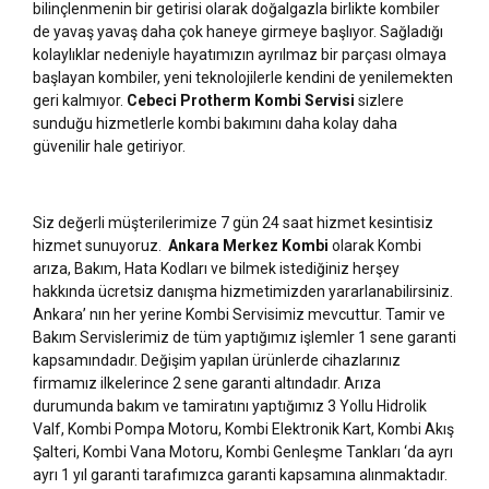
bilinçlenmenin bir getirisi olarak doğalgazla birlikte kombiler
de yavaş yavaş daha çok haneye girmeye başlıyor. Sağladığı
kolaylıklar nedeniyle hayatımızın ayrılmaz bir parçası olmaya
başlayan kombiler, yeni teknolojilerle kendini de yenilemekten
geri kalmıyor.
Cebeci Protherm Kombi Servisi
sizlere
sunduğu hizmetlerle kombi bakımını daha kolay daha
güvenilir hale getiriyor.
Siz değerli müşterilerimize 7 gün 24 saat hizmet kesintisiz
hizmet sunuyoruz.
Ankara Merkez Kombi
olarak Kombi
arıza, Bakım, Hata Kodları ve bilmek istediğiniz herşey
hakkında ücretsiz danışma hizmetimizden yararlanabilirsiniz.
Ankara’ nın her yerine Kombi Servisimiz mevcuttur. Tamir ve
Bakım Servislerimiz de tüm yaptığımız işlemler 1 sene garanti
kapsamındadır. Değişim yapılan ürünlerde cihazlarınız
firmamız ilkelerince 2 sene garanti altındadır. Arıza
durumunda bakım ve tamiratını yaptığımız 3 Yollu Hidrolik
Valf, Kombi Pompa Motoru, Kombi Elektronik Kart, Kombi Akış
Şalteri, Kombi Vana Motoru, Kombi Genleşme Tankları ‘da ayrı
ayrı 1 yıl garanti tarafımızca garanti kapsamına alınmaktadır.