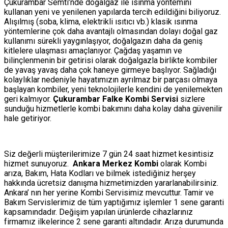
Çukurambar Semti’nde doğalgaz ile ısınma yöntemini
kullanan yeni ve yenilenen yapılarda tercih edildiğini biliyoruz.
Alışılmış (soba, klima, elektrikli ısıtıcı vb.) klasik ısınma
yöntemlerine çok daha avantajlı olmasından dolayı doğal gaz
kullanımı sürekli yaygınlaşıyor, doğalgazın daha da geniş
kitlelere ulaşması amaçlanıyor. Çağdaş yaşamın ve
bilinçlenmenin bir getirisi olarak doğalgazla birlikte kombiler
de yavaş yavaş daha çok haneye girmeye başlıyor. Sağladığı
kolaylıklar nedeniyle hayatımızın ayrılmaz bir parçası olmaya
başlayan kombiler, yeni teknolojilerle kendini de yenilemekten
geri kalmıyor.
Çukurambar Falke Kombi Servisi
sizlere
sunduğu hizmetlerle kombi bakımını daha kolay daha güvenilir
hale getiriyor.
Siz değerli müşterilerimize 7 gün 24 saat hizmet kesintisiz
hizmet sunuyoruz.
Ankara Merkez Kombi
olarak Kombi
arıza, Bakım, Hata Kodları ve bilmek istediğiniz herşey
hakkında ücretsiz danışma hizmetimizden yararlanabilirsiniz.
Ankara’ nın her yerine Kombi Servisimiz mevcuttur. Tamir ve
Bakım Servislerimiz de tüm yaptığımız işlemler 1 sene garanti
kapsamındadır. Değişim yapılan ürünlerde cihazlarınız
firmamız ilkelerince 2 sene garanti altındadır. Arıza durumunda