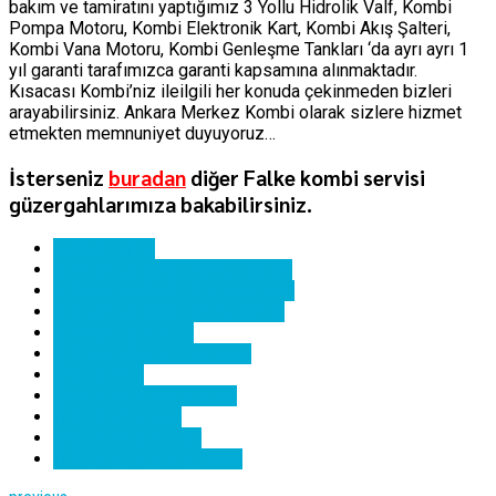
bakım ve tamiratını yaptığımız 3 Yollu Hidrolik Valf, Kombi
Pompa Motoru, Kombi Elektronik Kart, Kombi Akış Şalteri,
Kombi Vana Motoru, Kombi Genleşme Tankları ‘da ayrı ayrı 1
yıl garanti tarafımızca garanti kapsamına alınmaktadır.
Kısacası Kombi’niz ileilgili her konuda çekinmeden bizleri
arayabilirsiniz. Ankara Merkez Kombi olarak sizlere hizmet
etmekten memnuniyet duyuyoruz…
İsterseniz
buradan
diğer Falke kombi servisi
güzergahlarımıza bakabilirsiniz.
ankara kombi
çukurambar falke kombi bakımı
çukurambar falke kombi servisi
çukurambar falke kombi tamiri
çukurambar kombi
çukurambar kombi servisi
falke kombi
falke kombi hata kodları
falke kombi kartı
falke kombi servisi
falke kombi yedek parça