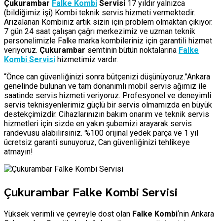
Çukurambar
Falke Kombi
Servisi
17 yıldır yalnızca
(bildiğimiz işi) Kombi teknik servis hizmeti vermektedir.
Arızalanan Kombiniz artık sizin için problem olmaktan çıkıyor.
7 gün 24 saat çalışan çağrı merkezimiz ve uzman teknik
personelimizle Falke marka kombileriniz için garantili hizmet
veriyoruz.
Çukurambar
semtinin bütün noktalarına
Falke
Kombi Servisi
hizmetimiz vardır.
“Önce can güvenliğinizi sonra bütçenizi düşünüyoruz.”Ankara
genelinde bulunan ve tam donanımlı mobil servis ağımız ile
saatinde servis hizmeti veriyoruz. Profesyonel ve deneyimli
servis teknisyenlerimiz güçlü bir servis olmamızda en büyük
destekçimizdir. Cihazlarınızın bakım onarım ve teknik servis
hizmetleri için sizde en yakın şubemizi arayarak servis
randevusu alabilirsiniz. %100 orijinal yedek parça ve 1 yıl
ücretsiz garanti sunuyoruz, Can güvenliğinizi tehlikeye
atmayın!
Çukurambar Falke Kombi Servisi
Yüksek verimli ve çevreyle dost olan
Falke Kombi
‘nin Ankara