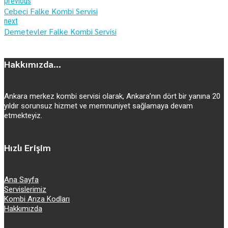
previous
Cebeci Falke Kombi Servisi
next
Demetevler Falke Kombi Servisi
Hakkımızda...
Ankara merkez kombi servisi olarak, Ankara’nın dört bir yanına 20
yıldır sorunsuz hizmet ve memnuniyet sağlamaya devam
etmekteyiz.
Hızlı Erişim
Ana Sayfa
Servislerimiz
Kombi Arıza Kodları
Hakkımızda