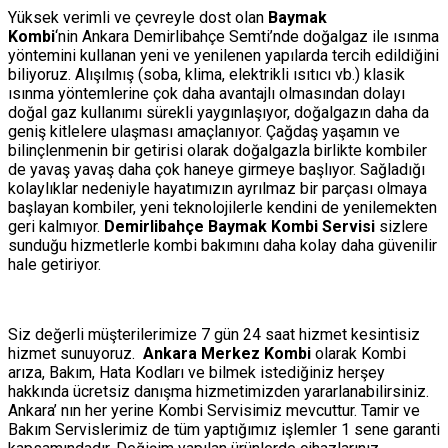
Yüksek verimli ve çevreyle dost olan
Baymak
Kombi
‘nin Ankara Demirlibahçe Semti’nde doğalgaz ile ısınma
yöntemini kullanan yeni ve yenilenen yapılarda tercih edildiğini
biliyoruz. Alışılmış (soba, klima, elektrikli ısıtıcı vb.) klasik
ısınma yöntemlerine çok daha avantajlı olmasından dolayı
doğal gaz kullanımı sürekli yaygınlaşıyor, doğalgazın daha da
geniş kitlelere ulaşması amaçlanıyor. Çağdaş yaşamın ve
bilinçlenmenin bir getirisi olarak doğalgazla birlikte kombiler
de yavaş yavaş daha çok haneye girmeye başlıyor. Sağladığı
kolaylıklar nedeniyle hayatımızın ayrılmaz bir parçası olmaya
başlayan kombiler, yeni teknolojilerle kendini de yenilemekten
geri kalmıyor.
Demirlibahçe Baymak Kombi Servisi
sizlere
sunduğu hizmetlerle kombi bakımını daha kolay daha güvenilir
hale getiriyor.
Siz değerli müşterilerimize 7 gün 24 saat hizmet kesintisiz
hizmet sunuyoruz.
Ankara Merkez Kombi
olarak Kombi
arıza, Bakım, Hata Kodları ve bilmek istediğiniz herşey
hakkında ücretsiz danışma hizmetimizden yararlanabilirsiniz.
Ankara’ nın her yerine Kombi Servisimiz mevcuttur. Tamir ve
Bakım Servislerimiz de tüm yaptığımız işlemler 1 sene garanti