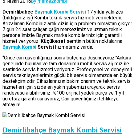
5 Nisan 2016
by merkezkombi
Demirlibahçe
Baymak Kombi Servisi
17 yıldır yalnızca
(bildiğimiz işi) Kombi teknik servis hizmeti vermektedir.
Arızalanan Kombiniz artık sizin için problem olmaktan çıkıyor.
7 gün 24 saat çalışan çağrı merkezimiz ve uzman teknik
personelimizle Baymak marka kombileriniz için garantili
hizmet veriyoruz.
Küçükesat
semtinin bütün noktalarına
Baymak Kombi
Servisi
hizmetimiz vardır.
“Önce can güvenliğinizi sonra bütçenizi düşünüyoruz.”Ankara
genelinde bulunan ve tam donanımlı mobil servis ağımız ile
saatinde servis hizmeti veriyoruz. Profesyonel ve deneyimli
servis teknisyenlerimiz güçlü bir servis olmamızda en büyük
destekçimizdir. Cihazlarınızın bakım onarım ve teknik servis
hizmetleri için sizde en yakın şubemizi arayarak servis
randevusu alabilirsiniz. %100 orijinal yedek parça ve 1 yıl
ücretsiz garanti sunuyoruz, Can güvenliğinizi tehlikeye
atmayın!
Demirlibahçe Baymak Kombi Servisi