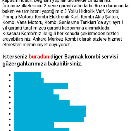
kapsamındadır. Değişim yapılan ürünlerde cihazlarınız
firmamız ilkelerince 2 sene garanti altındadır. Arıza durumunda
bakım ve tamiratını yaptığımız 3 Yollu Hidrolik Valf, Kombi
Pompa Motoru, Kombi Elektronik Kart, Kombi Akış Şalteri,
Kombi Vana Motoru, Kombi Genleşme Tankları ‘da ayrı ayrı 1
yıl garanti tarafımızca garanti kapsamına alınmaktadır.
Kısacası Kombi’niz ileilgili her konuda çekinmeden bizleri
arayabilirsiniz. Ankara Merkez Kombi olarak sizlere hizmet
etmekten memnuniyet duyuyoruz…
İsterseniz
buradan
diğer Baymak kombi servisi
güzergahlarımıza bakabilirsiniz.
ankara kombi
baymak kombi
baymak kombi hata kodları
baymak kombi kartı
baymak kombi servisi
baymak kombi yedek parça
demirlibahçe baymak kombi bakımı
demirlibahçe baymak kombi servisi
demirlibahçe baymak kombi tamiri
demirlibahçe kombi
demirlibahçe kombi servisi