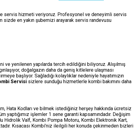
de servis hizmeti veriyoruz. Profesyonel ve deneyimli servis
çin sizde en yakın şubemizi arayarak servis randevusu
ve yenilenen yapılarda tercih edildiğini biliyoruz. Alışılmış
ygınlaşıyor, doğalgazın daha da geniş kitlelere ulaşması
rmeye başlıyor. Sağladığı kolaylıklar nedeniyle hayatımızın
ombi Servisi
sizlere sunduğu hizmetlerle kombi bakımını daha
m, Hata Kodları ve bilmek istediğiniz herşey hakkında ücretsiz
tüm yaptığımız işlemler 1 sene garanti kapsamındadır. Değişim
ollu Hidrolik Valf, Kombi Pompa Motoru, Kombi Elektronik Kart,
adır. Kısacası Kombi’niz ileilgili her konuda çekinmeden bizleri