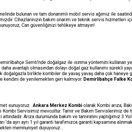
nelinde bulunan ve tam donanımlı mobil servis ağımız ile saatin
izdir. Cihazlarınızın bakım onarım ve teknik servis hizmetleri i
i sunuyoruz, Can güvenliğinizi tehlikeye atmayın!
Demirlibahçe Semti’nde doğalgaz ile ısınma yöntemini kullanan yeni 
çok daha avantajlı olmasından dolayı doğal gaz kullanımı sürekli ya
ak doğalgazla birlikte kombiler de yavaş yavaş daha çok haneye gi
rle kendini de yenilemekten geri kalmıyor.
Demirlibahçe Falke K
izmet sunuyoruz.
Ankara Merkez Kombi
olarak Kombi arıza, Bakı
ine Kombi Servisimiz mevcuttur. Tamir ve Bakım Servislerimiz de 
ti altındadır. Arıza durumunda bakım ve tamiratını yaptığımız 3 Y
‘da ayrı ayrı 1 yıl garanti tarafımızca garanti kapsamına alınmakt
etmekten memnuniyet duyuyoruz…