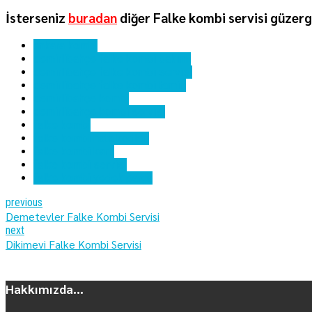
İsterseniz
buradan
diğer Falke kombi servisi güzerg
ankara kombi
demirlibahçe falke kombi bakımı
demirlibahçe falke kombi servisi
demirlibahçe falke kombi tamiri
demirlibahçe kombi
demirlibahçe kombi servisi
falke kombi
falke kombi hata kodları
falke kombi kartı
falke kombi servisi
falke kombi yedek parça
previous
Demetevler Falke Kombi Servisi
next
Dikimevi Falke Kombi Servisi
Hakkımızda...