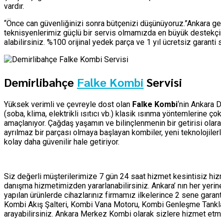
vardır.
“Önce can güvenliğinizi sonra bütçenizi düşünüyoruz.”Ankara ge
teknisyenlerimiz güçlü bir servis olmamızda en büyük destekçim
alabilirsiniz. %100 orijinal yedek parça ve 1 yıl ücretsiz garant
Demirlibahçe
Falke Kombi
Servisi
Yüksek verimli ve çevreyle dost olan
Falke Kombi
‘nin Ankara 
(soba, klima, elektrikli ısıtıcı vb.) klasik ısınma yöntemlerine 
amaçlanıyor. Çağdaş yaşamın ve bilinçlenmenin bir getirisi olar
ayrılmaz bir parçası olmaya başlayan kombiler, yeni teknolojile
kolay daha güvenilir hale getiriyor.
Siz değerli müşterilerimize 7 gün 24 saat hizmet kesintisiz h
danışma hizmetimizden yararlanabilirsiniz. Ankara’ nın her yer
yapılan ürünlerde cihazlarınız firmamız ilkelerince 2 sene garan
Kombi Akış Şalteri, Kombi Vana Motoru, Kombi Genleşme Tankları 
arayabilirsiniz. Ankara Merkez Kombi olarak sizlere hizmet 