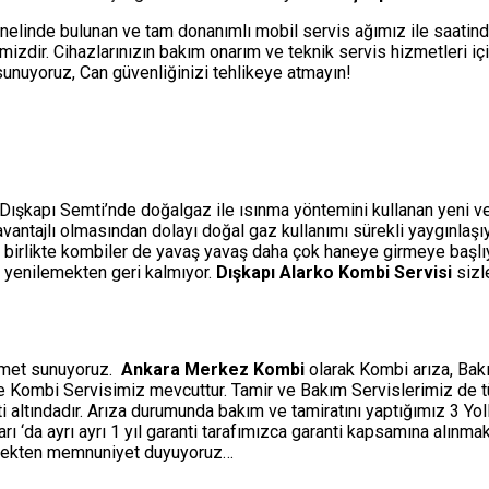
nelinde bulunan ve tam donanımlı mobil servis ağımız ile saatin
izdir. Cihazlarınızın bakım onarım ve teknik servis hizmetleri i
i sunuyoruz, Can güvenliğinizi tehlikeye atmayın!
 Dışkapı Semti’nde doğalgaz ile ısınma yöntemini kullanan yeni ve y
a avantajlı olmasından dolayı doğal gaz kullanımı sürekli yaygınlaş
 birlikte kombiler de yavaş yavaş daha çok haneye girmeye başlıyo
e yenilemekten geri kalmıyor.
Dışkapı Alarko Kombi Servisi
sizl
izmet sunuyoruz.
Ankara Merkez Kombi
olarak Kombi arıza, Bakı
ine Kombi Servisimiz mevcuttur. Tamir ve Bakım Servislerimiz de 
ti altındadır. Arıza durumunda bakım ve tamiratını yaptığımız 3 Y
‘da ayrı ayrı 1 yıl garanti tarafımızca garanti kapsamına alınmakt
etmekten memnuniyet duyuyoruz…