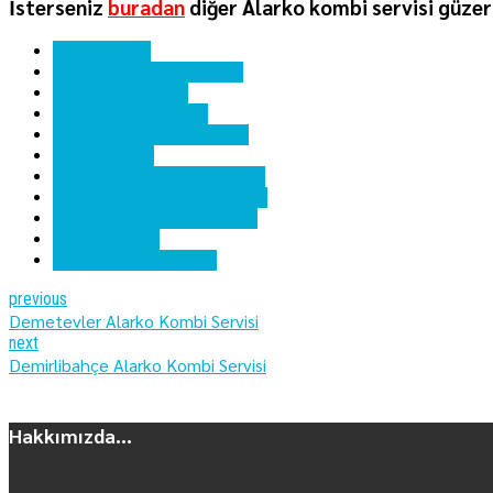
İsterseniz
buradan
diğer Alarko kombi servisi güzer
alarko kombi
alarko kombi hata kodları
alarko kombi kartı
alarko kombi servisi
alarko kombi yedek parça
ankara kombi
dışkapı alarko kombi bakımı
dışkapı alarko kombi servisi
dışkapı alarko kombi tamiri
dışkapı kombi
dışkapı kombi servisi
previous
Demetevler Alarko Kombi Servisi
next
Demirlibahçe Alarko Kombi Servisi
Hakkımızda...