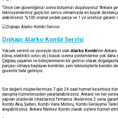
“Önce can güvenliğinizi sonra bütçenizi düşünüyoruz.”Ankara ge
teknisyenlerimiz güçlü bir servis olmamızda en büyük destekçim
alabilirsiniz. %100 orijinal yedek parça ve 1 yıl ücretsiz garant
Dışkapı Alarko Kombi Servisi
Yüksek verimli ve çevreyle dost olan
Alarko Kombi
‘nin Ankara
klima, elektrikli ısıtıcı vb.) klasik ısınma yöntemlerine çok dah
Çağdaş yaşamın ve bilinçlenmenin bir getirisi olarak doğalgazla
parçası olmaya başlayan kombiler, yeni teknolojilerle kendini d
güvenilir hale getiriyor.
Siz değerli müşterilerimize 7 gün 24 saat hizmet kesintisiz h
danışma hizmetimizden yararlanabilirsiniz. Ankara’ nın her yer
yapılan ürünlerde cihazlarınız firmamız ilkelerince 2 sene garan
Kombi Akış Şalteri, Kombi Vana Motoru, Kombi Genleşme Tankları 
arayabilirsiniz. Ankara Merkez Kombi olarak sizlere hizmet 