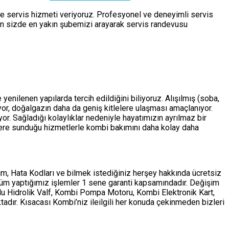
de servis hizmeti veriyoruz. Profesyonel ve deneyimli servis
çin sizde en yakın şubemizi arayarak servis randevusu
enilenen yapılarda tercih edildiğini biliyoruz. Alışılmış (soba,
ıyor, doğalgazın daha da geniş kitlelere ulaşması amaçlanıyor.
r. Sağladığı kolaylıklar nedeniyle hayatımızın ayrılmaz bir
ere sunduğu hizmetlerle kombi bakımını daha kolay daha
m, Hata Kodları ve bilmek istediğiniz herşey hakkında ücretsiz
tüm yaptığımız işlemler 1 sene garanti kapsamındadır. Değişim
ollu Hidrolik Valf, Kombi Pompa Motoru, Kombi Elektronik Kart,
adır. Kısacası Kombi’niz ileilgili her konuda çekinmeden bizleri