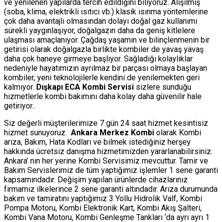
ve yenilenen yapılarda tercih edildiğini biliyoruz. Alışılmış
(soba, klima, elektrikli ısıtıcı vb.) klasik ısınma yöntemlerine
çok daha avantajlı olmasından dolayı doğal gaz kullanımı
sürekli yaygınlaşıyor, doğalgazın daha da geniş kitlelere
ulaşması amaçlanıyor. Çağdaş yaşamın ve bilinçlenmenin bir
getirisi olarak doğalgazla birlikte kombiler de yavaş yavaş
daha çok haneye girmeye başlıyor. Sağladığı kolaylıklar
nedeniyle hayatımızın ayrılmaz bir parçası olmaya başlayan
kombiler, yeni teknolojilerle kendini de yenilemekten geri
kalmıyor.
Dışkapı ECA Kombi Servisi
sizlere sunduğu
hizmetlerle kombi bakımını daha kolay daha güvenilir hale
getiriyor..
Siz değerli müşterilerimize 7 gün 24 saat hizmet kesintisiz
hizmet sunuyoruz.
Ankara Merkez Kombi
olarak Kombi
arıza, Bakım, Hata Kodları ve bilmek istediğiniz herşey
hakkında ücretsiz danışma hizmetimizden yararlanabilirsiniz.
Ankara’ nın her yerine Kombi Servisimiz mevcuttur. Tamir ve
Bakım Servislerimiz de tüm yaptığımız işlemler 1 sene garanti
kapsamındadır. Değişim yapılan ürünlerde cihazlarınız
firmamız ilkelerince 2 sene garanti altındadır. Arıza durumunda
bakım ve tamiratını yaptığımız 3 Yollu Hidrolik Valf, Kombi
Pompa Motoru, Kombi Elektronik Kart, Kombi Akış Şalteri,
Kombi Vana Motoru, Kombi Genleşme Tankları ‘da ayrı ayrı 1