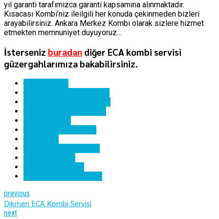
yıl garanti tarafımızca garanti kapsamına alınmaktadır.
Kısacası Kombi’niz ileilgili her konuda çekinmeden bizleri
arayabilirsiniz. Ankara Merkez Kombi olarak sizlere hizmet
etmekten memnuniyet duyuyoruz…
İsterseniz
buradan
diğer ECA kombi servisi
güzergahlarımıza bakabilirsiniz.
ankara kombi
dışkapı eca kombi bakımı
dışkapı eca kombi servisi
dışkapı eca kombi tamiri
dışkapı kombi
dışkapı kombi servisi
eca kombi
eca kombi hata kodları
eca kombi kartı
eca kombi servisi
eca kombi yedek parça
previous
Dikmen ECA Kombi Servisi
next