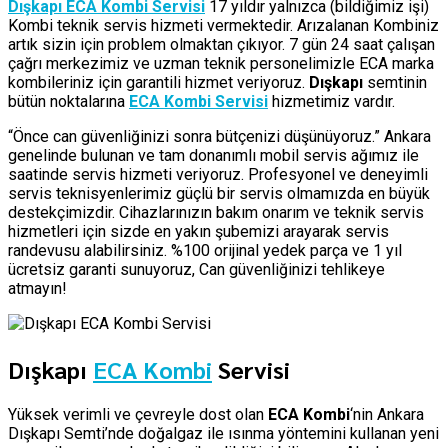
Dışkapı ECA Kombi Servisi
17 yıldır yalnızca (bildiğimiz işi)
Kombi teknik servis hizmeti vermektedir. Arızalanan Kombiniz
artık sizin için problem olmaktan çıkıyor. 7 gün 24 saat çalışan
çağrı merkezimiz ve uzman teknik personelimizle ECA marka
kombileriniz için garantili hizmet veriyoruz.
Dışkapı
semtinin
bütün noktalarına
ECA Kombi Servisi
hizmetimiz vardır.
“Önce can güvenliğinizi sonra bütçenizi düşünüyoruz.” Ankara
genelinde bulunan ve tam donanımlı mobil servis ağımız ile
saatinde servis hizmeti veriyoruz. Profesyonel ve deneyimli
servis teknisyenlerimiz güçlü bir servis olmamızda en büyük
destekçimizdir. Cihazlarınızın bakım onarım ve teknik servis
hizmetleri için sizde en yakın şubemizi arayarak servis
randevusu alabilirsiniz. %100 orijinal yedek parça ve 1 yıl
ücretsiz garanti sunuyoruz, Can güvenliğinizi tehlikeye
atmayın!
Dışkapı
ECA Kombi
Servisi
Yüksek verimli ve çevreyle dost olan
ECA Kombi
‘nin Ankara
Dışkapı Semti’nde doğalgaz ile ısınma yöntemini kullanan yeni