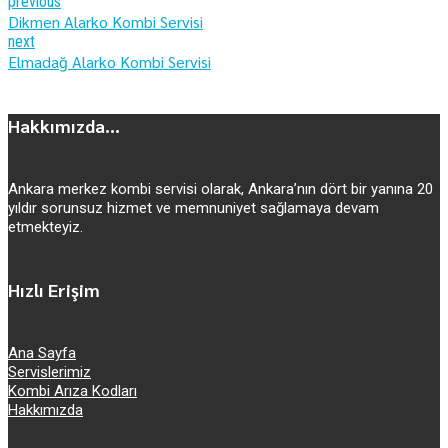
previous
Dikmen Alarko Kombi Servisi
next
Elmadağ Alarko Kombi Servisi
Hakkımızda...
Ankara merkez kombi servisi olarak, Ankara’nın dört bir yanına 20
yıldır sorunsuz hizmet ve memnuniyet sağlamaya devam
etmekteyiz.
Hızlı Erişim
Ana Sayfa
Servislerimiz
Kombi Arıza Kodları
Hakkımızda