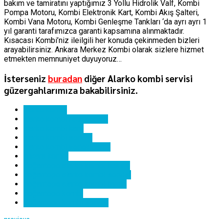
bakım ve tamiratını yaptığımız 3 Yollu Hidrolik Valf, Kombi
Pompa Motoru, Kombi Elektronik Kart, Kombi Akış Şalteri,
Kombi Vana Motoru, Kombi Genleşme Tankları ‘da ayrı ayrı 1
yıl garanti tarafımızca garanti kapsamına alınmaktadır.
Kısacası Kombi’niz ileilgili her konuda çekinmeden bizleri
arayabilirsiniz. Ankara Merkez Kombi olarak sizlere hizmet
etmekten memnuniyet duyuyoruz…
İsterseniz
buradan
diğer Alarko kombi servisi
güzergahlarımıza bakabilirsiniz.
alarko kombi
alarko kombi hata kodları
alarko kombi kartı
alarko kombi servisi
alarko kombi yedek parça
ankara kombi
doğantepe alarko kombi bakımı
doğantepe alarko kombi servisi
doğantepe alarko kombi tamiri
doğantepe kombi
doğantepe kombi servisi