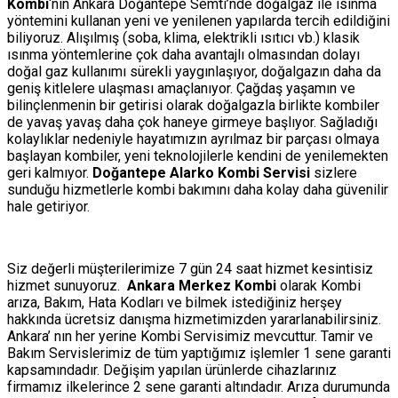
Kombi
‘nin Ankara Doğantepe Semti’nde doğalgaz ile ısınma
yöntemini kullanan yeni ve yenilenen yapılarda tercih edildiğini
biliyoruz. Alışılmış (soba, klima, elektrikli ısıtıcı vb.) klasik
ısınma yöntemlerine çok daha avantajlı olmasından dolayı
doğal gaz kullanımı sürekli yaygınlaşıyor, doğalgazın daha da
geniş kitlelere ulaşması amaçlanıyor. Çağdaş yaşamın ve
bilinçlenmenin bir getirisi olarak doğalgazla birlikte kombiler
de yavaş yavaş daha çok haneye girmeye başlıyor. Sağladığı
kolaylıklar nedeniyle hayatımızın ayrılmaz bir parçası olmaya
başlayan kombiler, yeni teknolojilerle kendini de yenilemekten
geri kalmıyor.
Doğantepe Alarko Kombi Servisi
sizlere
sunduğu hizmetlerle kombi bakımını daha kolay daha güvenilir
hale getiriyor.
Siz değerli müşterilerimize 7 gün 24 saat hizmet kesintisiz
hizmet sunuyoruz.
Ankara Merkez Kombi
olarak Kombi
arıza, Bakım, Hata Kodları ve bilmek istediğiniz herşey
hakkında ücretsiz danışma hizmetimizden yararlanabilirsiniz.
Ankara’ nın her yerine Kombi Servisimiz mevcuttur. Tamir ve
Bakım Servislerimiz de tüm yaptığımız işlemler 1 sene garanti
kapsamındadır. Değişim yapılan ürünlerde cihazlarınız
firmamız ilkelerince 2 sene garanti altındadır. Arıza durumunda