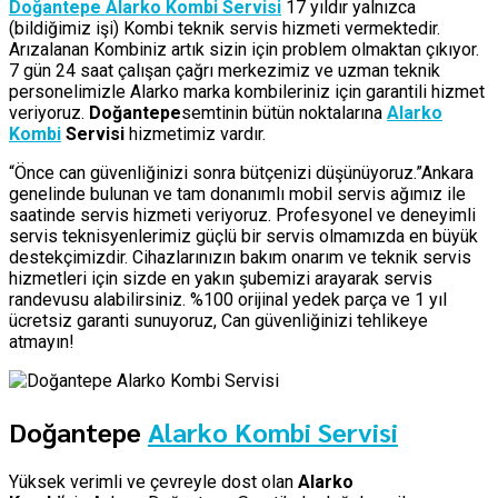
Doğantepe Alarko Kombi Servisi
17 yıldır yalnızca
(bildiğimiz işi) Kombi teknik servis hizmeti vermektedir.
Arızalanan Kombiniz artık sizin için problem olmaktan çıkıyor.
7 gün 24 saat çalışan çağrı merkezimiz ve uzman teknik
personelimizle Alarko marka kombileriniz için garantili hizmet
veriyoruz.
Doğantepe
semtinin bütün noktalarına
Alarko
Kombi
Servisi
hizmetimiz vardır.
“Önce can güvenliğinizi sonra bütçenizi düşünüyoruz.”Ankara
genelinde bulunan ve tam donanımlı mobil servis ağımız ile
saatinde servis hizmeti veriyoruz. Profesyonel ve deneyimli
servis teknisyenlerimiz güçlü bir servis olmamızda en büyük
destekçimizdir. Cihazlarınızın bakım onarım ve teknik servis
hizmetleri için sizde en yakın şubemizi arayarak servis
randevusu alabilirsiniz. %100 orijinal yedek parça ve 1 yıl
ücretsiz garanti sunuyoruz, Can güvenliğinizi tehlikeye
atmayın!
Doğantepe
Alarko Kombi Servisi
Yüksek verimli ve çevreyle dost olan
Alarko