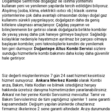
Doğantepe Semti’nde doğalgaz ile ısınma yöntemini
kullanan yeni ve yenilenen yapılarda tercih edildiğini biliyoruz.
Alışılmış (soba, klima, elektrikli ısıtıcı vb.) klasik ısınma
yöntemlerine çok daha avantajlı olmasından dolayı doğal gaz
kullanımı sürekli yaygınlaşıyor, doğalgazın daha da geniş
kitlelere ulaşması amaçlanıyor. Çağdaş yaşamın ve
bilinçlenmenin bir getirisi olarak doğalgazla birlikte kombiler
de yavaş yavaş daha çok haneye girmeye başlıyor. Sağladığı
kolaylıklar nedeniyle hayatımızın ayrılmaz bir parçası olmaya
başlayan kombiler, yeni teknolojilerle kendini de yenilemek
ten geri durmuyor.
Doğantepe Altus Kombi Servisi
sizlere
sunduğu hizmetlerle kombi bakımını daha kolay daha güvenilir
hale getiriyor.
Siz değerli müşterilerimize 7 gün 24 saat hizmet kesintisiz
hizmet sunuyoruz.
Ankara Merkez Kombi
olarak Kombi
arıza, Bakım, Hata Kodları ve bilmek istediğiniz herşey
hakkında ücretsiz danışma hizmetimizden yararlanabilirsiniz.
Ankara’ nın her yerine Kombi Servisimiz mevcuttur. Tamir ve
Bakım Servislerimiz de tüm yaptığımız işlemler 1 sene garanti
kapsamındadır. Değişim yapılan ürünlerde cihazlarınız
firmamız ilkelerince 2 sene garanti altındadır. Arıza durumunda