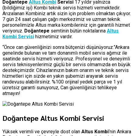
Doğantepe
Altus Kombi
Servisi
17 yıldır yalnızca
(bildiğimiz işi) Kombi teknik servis hizmeti vermektedir.
Arızalanan Kombiniz artık sizin için problem olmaktan çıkıyor.
7 gün 24 saat çalışan çağrı merkezimiz ve uzman teknik
personelimizle Altus marka kombileriniz için garantili hizmet
veriyoruz.
Doğantepe
semtinin bütün noktalarına
Altus
Kombi Servisi
hizmetimiz vardır.
“Önce can güvenliğinizi sonra bütçenizi düşünüyoruz.”Ankara
genelinde bulunan ve tam donanımlı mobil servis ağımız ile
saatinde servis hizmeti veriyoruz. Profesyonel ve deneyimli
servis teknisyenlerimiz güçlü bir servis olmamızda en büyük
destekçimizdir. Cihazlarınızın bakım onarım ve teknik servis
hizmetleri için sizde en yakın şubemizi arayarak servis
randevusu alabilirsiniz. %100 orijinal yedek parça ve 1 yıl
ücretsiz garanti sunuyoruz, Can güvenliğinizi tehlikeye
atmayın!
Doğantepe Altus Kombi Servisi
Yüksek verimli ve çevreyle dost olan
Altus Kombi
‘nin Ankara