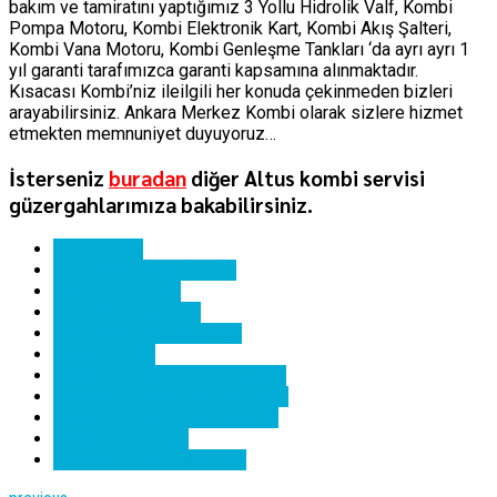
bakım ve tamiratını yaptığımız 3 Yollu Hidrolik Valf, Kombi
Pompa Motoru, Kombi Elektronik Kart, Kombi Akış Şalteri,
Kombi Vana Motoru, Kombi Genleşme Tankları ‘da ayrı ayrı 1
yıl garanti tarafımızca garanti kapsamına alınmaktadır.
Kısacası Kombi’niz ileilgili her konuda çekinmeden bizleri
arayabilirsiniz. Ankara Merkez Kombi olarak sizlere hizmet
etmekten memnuniyet duyuyoruz…
İsterseniz
buradan
diğer Altus kombi servisi
güzergahlarımıza bakabilirsiniz.
altus kombi
altus kombi hata kodları
altus kombi kartı
altus kombi servisi
altus kombi yedek parça
ankara kombi
doğantepe altus kombi bakımı
doğantepe altus kombi servisi
doğantepe altus kombi tamiri
doğantepe kombi
doğantepe kombi servisi