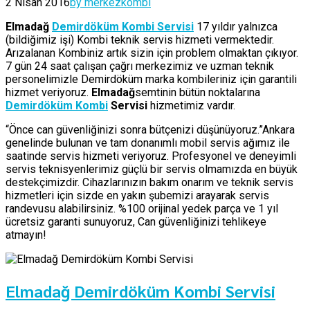
2 Nisan 2016
by merkezkombi
Elmadağ
Demirdöküm Kombi Servisi
17 yıldır yalnızca
(bildiğimiz işi) Kombi teknik servis hizmeti vermektedir.
Arızalanan Kombiniz artık sizin için problem olmaktan çıkıyor.
7 gün 24 saat çalışan çağrı merkezimiz ve uzman teknik
personelimizle Demirdöküm marka kombileriniz için garantili
hizmet veriyoruz.
Elmadağ
semtinin bütün noktalarına
Demirdöküm Kombi
Servisi
hizmetimiz vardır.
“Önce can güvenliğinizi sonra bütçenizi düşünüyoruz.”Ankara
genelinde bulunan ve tam donanımlı mobil servis ağımız ile
saatinde servis hizmeti veriyoruz. Profesyonel ve deneyimli
servis teknisyenlerimiz güçlü bir servis olmamızda en büyük
destekçimizdir. Cihazlarınızın bakım onarım ve teknik servis
hizmetleri için sizde en yakın şubemizi arayarak servis
randevusu alabilirsiniz. %100 orijinal yedek parça ve 1 yıl
ücretsiz garanti sunuyoruz, Can güvenliğinizi tehlikeye
atmayın!
Elmadağ Demirdöküm Kombi Servisi