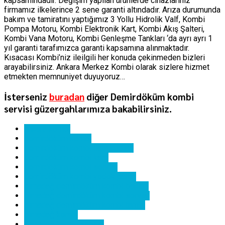
kapsamındadır. Değişim yapılan ürünlerde cihazlarınız
firmamız ilkelerince 2 sene garanti altındadır. Arıza durumunda
bakım ve tamiratını yaptığımız 3 Yollu Hidrolik Valf, Kombi
Pompa Motoru, Kombi Elektronik Kart, Kombi Akış Şalteri,
Kombi Vana Motoru, Kombi Genleşme Tankları ‘da ayrı ayrı 1
yıl garanti tarafımızca garanti kapsamına alınmaktadır.
Kısacası Kombi’niz ileilgili her konuda çekinmeden bizleri
arayabilirsiniz. Ankara Merkez Kombi olarak sizlere hizmet
etmekten memnuniyet duyuyoruz…
İsterseniz
buradan
diğer Demirdöküm kombi
servisi güzergahlarımıza bakabilirsiniz.
ankara kombi
demirdöküm kombi
demirdöküm kombi hata kodları
demirdöküm kombi kartı
demirdöküm kombi servisi
demirdöküm kombi yedek parça
elmadağ demirdöküm kombi bakımı
elmadağ demirdöküm kombi servisi
elmadağ demirdöküm kombi tamiri
elmadağ kombi
elmadağ kombi servisi