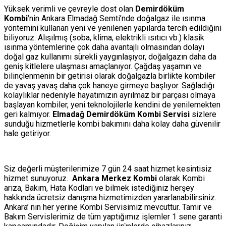
Yüksek verimli ve çevreyle dost olan
Demirdöküm
Kombi
‘nin Ankara Elmadağ Semti’nde doğalgaz ile ısınma
yöntemini kullanan yeni ve yenilenen yapılarda tercih edildiğini
biliyoruz. Alışılmış (soba, klima, elektrikli ısıtıcı vb.) klasik
ısınma yöntemlerine çok daha avantajlı olmasından dolayı
doğal gaz kullanımı sürekli yaygınlaşıyor, doğalgazın daha da
geniş kitlelere ulaşması amaçlanıyor. Çağdaş yaşamın ve
bilinçlenmenin bir getirisi olarak doğalgazla birlikte kombiler
de yavaş yavaş daha çok haneye girmeye başlıyor. Sağladığı
kolaylıklar nedeniyle hayatımızın ayrılmaz bir parçası olmaya
başlayan kombiler, yeni teknolojilerle kendini de yenilemekten
geri kalmıyor.
Elmadağ Demirdöküm Kombi Servisi
sizlere
sunduğu hizmetlerle kombi bakımını daha kolay daha güvenilir
hale getiriyor.
Siz değerli müşterilerimize 7 gün 24 saat hizmet kesintisiz
hizmet sunuyoruz.
Ankara Merkez Kombi
olarak Kombi
arıza, Bakım, Hata Kodları ve bilmek istediğiniz herşey
hakkında ücretsiz danışma hizmetimizden yararlanabilirsiniz.
Ankara’ nın her yerine Kombi Servisimiz mevcuttur. Tamir ve
Bakım Servislerimiz de tüm yaptığımız işlemler 1 sene garanti