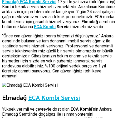
Elmadağ ECA Kombi Servisi
17 yıldır yalnızca (bildiğimiz işi)
Kombi teknik servis hizmeti vermektedir. Arızalanan Kombiniz
artık sizin için problem olmaktan çıkıyor. 7 gün 24 saat çalışan
çağrı merkezimiz ve uzman teknik personelimizle ECA marka
kombileriniz için garantili hizmet veriyoruz.
Elmadağ
semtinin
bütün noktalarına
ECA Kombi
Servisi
hizmetimiz vardır.
“Önce can güvenliğinizi sonra bütçenizi düşünüyoruz.” Ankara
genelinde bulunan ve tam donanımlı mobil servis ağımız ile
saatinde servis hizmeti veriyoruz. Profesyonel ve deneyimli
servis teknisyenlerimiz güçlü bir servis olmamızda en büyük
destekçimizdir. Cihazlarınızın bakım onarım ve teknik servis
hizmetleri için sizde en yakın şubemizi arayarak servis
randevusu alabilirsiniz. %100 orijinal yedek parça ve 1 yıl
ücretsiz garanti sunuyoruz, Can güvenliğinizi tehlikeye
atmayın!
Elmadağ
ECA Kombi Servisi
Yüksek verimli ve çevreyle dost olan
ECA Kombi
‘nin Ankara
Elmadağ Semti’nde doğalgaz ile ısınma yöntemini