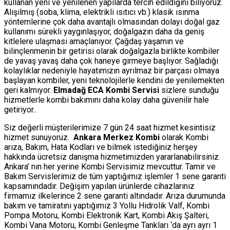
kullanan yeni ve yenilenen yapılarda tercih edildiğini biliyoruz.
Alışılmış (soba, klima, elektrikli ısıtıcı vb.) klasik ısınma
yöntemlerine çok daha avantajlı olmasından dolayı doğal gaz
kullanımı sürekli yaygınlaşıyor, doğalgazın daha da geniş
kitlelere ulaşması amaçlanıyor. Çağdaş yaşamın ve
bilinçlenmenin bir getirisi olarak doğalgazla birlikte kombiler
de yavaş yavaş daha çok haneye girmeye başlıyor. Sağladığı
kolaylıklar nedeniyle hayatımızın ayrılmaz bir parçası olmaya
başlayan kombiler, yeni teknolojilerle kendini de yenilemekten
geri kalmıyor.
Elmadağ ECA Kombi Servisi
sizlere sunduğu
hizmetlerle kombi bakımını daha kolay daha güvenilir hale
getiriyor..
Siz değerli müşterilerimize 7 gün 24 saat hizmet kesintisiz
hizmet sunuyoruz.
Ankara Merkez Kombi
olarak Kombi
arıza, Bakım, Hata Kodları ve bilmek istediğiniz herşey
hakkında ücretsiz danışma hizmetimizden yararlanabilirsiniz.
Ankara’ nın her yerine Kombi Servisimiz mevcuttur. Tamir ve
Bakım Servislerimiz de tüm yaptığımız işlemler 1 sene garanti
kapsamındadır. Değişim yapılan ürünlerde cihazlarınız
firmamız ilkelerince 2 sene garanti altındadır. Arıza durumunda
bakım ve tamiratını yaptığımız 3 Yollu Hidrolik Valf, Kombi
Pompa Motoru, Kombi Elektronik Kart, Kombi Akış Şalteri,
Kombi Vana Motoru, Kombi Genleşme Tankları ‘da ayrı ayrı 1