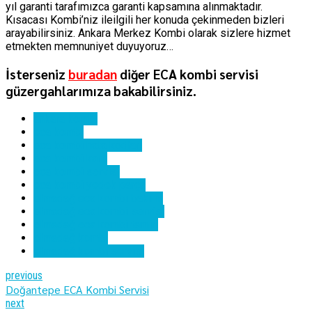
yıl garanti tarafımızca garanti kapsamına alınmaktadır.
Kısacası Kombi’niz ileilgili her konuda çekinmeden bizleri
arayabilirsiniz. Ankara Merkez Kombi olarak sizlere hizmet
etmekten memnuniyet duyuyoruz…
İsterseniz
buradan
diğer ECA kombi servisi
güzergahlarımıza bakabilirsiniz.
ankara kombi
eca kombi
eca kombi hata kodları
eca kombi kartı
eca kombi servisi
eca kombi yedek parça
elmadağ eca kombi bakımı
elmadağ eca kombi servisi
elmadağ eca kombi tamiri
elmadağ kombi
elmadağ kombi servisi
previous
Doğantepe ECA Kombi Servisi
next