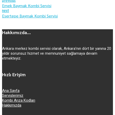
previous
Emek Baymak Kombi Servisi
next
Esertepe Baymak Kombi Servisi
Hakkımızda...
Ankara merkez kombi servisi olarak, Ankara’nın dört bir yanına 20
yıldır sorunsuz hizmet ve memnuniyet sağlamaya devam
etmekteyiz.
Hızlı Erişim
Ana Sayfa
Servislerimiz
Kombi Arıza Kodları
Hakkımızda