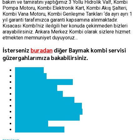
bakım ve tamiratını yaptığımız 3 Yollu Hidrolik Valf, Kombi
Pompa Motoru, Kombi Elektronik Kart, Kombi Akış Şalteri,
Kombi Vana Motoru, Kombi Genleşme Tankları ‘da ayrı ayrı 1
yıl garanti tarafımızca garanti kapsamına alınmaktadır.
Kısacası Kombi’niz ileilgili her konuda çekinmeden bizleri
arayabilirsiniz. Ankara Merkez Kombi olarak sizlere hizmet
etmekten memnuniyet duyuyoruz…
İsterseniz
buradan
diğer Baymak kombi servisi
güzergahlarımıza bakabilirsiniz.
ankara kombi
baymak kombi
baymak kombi hata kodları
baymak kombi kartı
baymak kombi servisi
baymak kombi yedek parça
eryaman baymak kombi bakımı
eryaman baymak kombi servisi
eryaman baymak kombi tamiri
eryaman kombi
eryaman kombi servisi