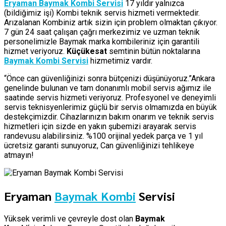
Eryaman Baymak Kombi Servisi
17 yıldır yalnızca
(bildiğimiz işi) Kombi teknik servis hizmeti vermektedir.
Arızalanan Kombiniz artık sizin için problem olmaktan çıkıyor.
7 gün 24 saat çalışan çağrı merkezimiz ve uzman teknik
personelimizle Baymak marka kombileriniz için garantili
hizmet veriyoruz.
Küçükesat
semtinin bütün noktalarına
Baymak Kombi Servisi
hizmetimiz vardır.
“Önce can güvenliğinizi sonra bütçenizi düşünüyoruz.”Ankara
genelinde bulunan ve tam donanımlı mobil servis ağımız ile
saatinde servis hizmeti veriyoruz. Profesyonel ve deneyimli
servis teknisyenlerimiz güçlü bir servis olmamızda en büyük
destekçimizdir. Cihazlarınızın bakım onarım ve teknik servis
hizmetleri için sizde en yakın şubemizi arayarak servis
randevusu alabilirsiniz. %100 orijinal yedek parça ve 1 yıl
ücretsiz garanti sunuyoruz, Can güvenliğinizi tehlikeye
atmayın!
Eryaman
Baymak Kombi
Servisi
Yüksek verimli ve çevreyle dost olan
Baymak