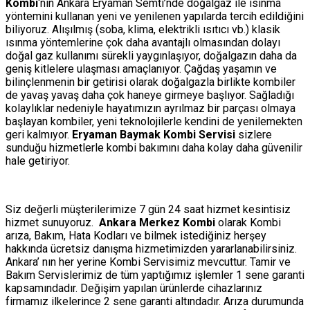
Kombi
‘nin Ankara Eryaman Semti’nde doğalgaz ile ısınma
yöntemini kullanan yeni ve yenilenen yapılarda tercih edildiğini
biliyoruz. Alışılmış (soba, klima, elektrikli ısıtıcı vb.) klasik
ısınma yöntemlerine çok daha avantajlı olmasından dolayı
doğal gaz kullanımı sürekli yaygınlaşıyor, doğalgazın daha da
geniş kitlelere ulaşması amaçlanıyor. Çağdaş yaşamın ve
bilinçlenmenin bir getirisi olarak doğalgazla birlikte kombiler
de yavaş yavaş daha çok haneye girmeye başlıyor. Sağladığı
kolaylıklar nedeniyle hayatımızın ayrılmaz bir parçası olmaya
başlayan kombiler, yeni teknolojilerle kendini de yenilemekten
geri kalmıyor.
Eryaman Baymak Kombi Servisi
sizlere
sunduğu hizmetlerle kombi bakımını daha kolay daha güvenilir
hale getiriyor.
Siz değerli müşterilerimize 7 gün 24 saat hizmet kesintisiz
hizmet sunuyoruz.
Ankara Merkez Kombi
olarak Kombi
arıza, Bakım, Hata Kodları ve bilmek istediğiniz herşey
hakkında ücretsiz danışma hizmetimizden yararlanabilirsiniz.
Ankara’ nın her yerine Kombi Servisimiz mevcuttur. Tamir ve
Bakım Servislerimiz de tüm yaptığımız işlemler 1 sene garanti
kapsamındadır. Değişim yapılan ürünlerde cihazlarınız
firmamız ilkelerince 2 sene garanti altındadır. Arıza durumunda