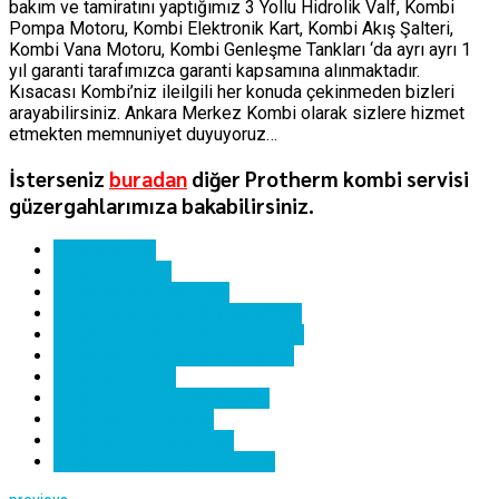
bakım ve tamiratını yaptığımız 3 Yollu Hidrolik Valf, Kombi
Pompa Motoru, Kombi Elektronik Kart, Kombi Akış Şalteri,
Kombi Vana Motoru, Kombi Genleşme Tankları ‘da ayrı ayrı 1
yıl garanti tarafımızca garanti kapsamına alınmaktadır.
Kısacası Kombi’niz ileilgili her konuda çekinmeden bizleri
arayabilirsiniz. Ankara Merkez Kombi olarak sizlere hizmet
etmekten memnuniyet duyuyoruz…
İsterseniz
buradan
diğer Protherm kombi servisi
güzergahlarımıza bakabilirsiniz.
ankara kombi
eryaman kombi
eryaman kombi servisi
eryaman protherm kombi bakımı
eryaman protherm kombi servisi
eryaman protherm kombi tamiri
protherm kombi
protherm kombi hata kodları
protherm kombi kartı
protherm kombi servisi
protherm kombi yedek parça