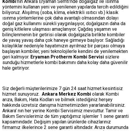
Kombi
‘nin Ankara Eryaman Semti’nde doğalgaz ile ısınma
yöntemini kullanan yeni ve yenilenen yapılarda tercih edildiğini
biliyoruz. Alışılmış (soba, klima, elektrikli ısıtıcı vb.) klasik
ısınma yöntemlerine çok daha avantajlı olmasından dolayı
doğal gaz kullanımı sürekli yaygınlaşıyor, doğalgazın daha da
geniş kitlelere ulaşması amaçlanıyor. Çağdaş yaşamın ve
bilinçlenmenin bir getirisi olarak doğalgazla birlikte kombiler
de yavaş yavaş daha çok haneye girmeye başlıyor. Sağladığı
kolaylıklar nedeniyle hayatımızın ayrılmaz bir parçası olmaya
başlayan kombiler, yeni teknolojilerle kendini de yenilemekten
geri kalmıyor.
Eryaman Protherm Kombi Servisi
sizlere
sunduğu hizmetlerle kombi bakımını daha kolay daha güvenilir
hale getiriyor.
Siz değerli müşterilerimize 7 gün 24 saat hizmet kesintisiz
hizmet sunuyoruz.
Ankara Merkez Kombi
olarak Kombi
arıza, Bakım, Hata Kodları ve bilmek istediğiniz herşey
hakkında ücretsiz danışma hizmetimizden yararlanabilirsiniz.
Ankara’ nın her yerine Kombi Servisimiz mevcuttur. Tamir ve
Bakım Servislerimiz de tüm yaptığımız işlemler 1 sene garanti
kapsamındadır. Değişim yapılan ürünlerde cihazlarınız
firmamız ilkelerince 2 sene garanti altındadır. Arıza durumunda