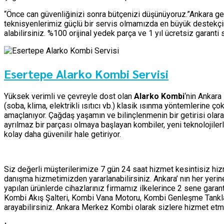
“Önce can güvenliğinizi sonra bütçenizi düşünüyoruz.”Ankara ge
teknisyenlerimiz güçlü bir servis olmamızda en büyük destekçim
alabilirsiniz. %100 orijinal yedek parça ve 1 yıl ücretsiz garant
Esertepe Alarko Kombi Servisi
Yüksek verimli ve çevreyle dost olan
Alarko Kombi
‘nin Ankara
(soba, klima, elektrikli ısıtıcı vb.) klasik ısınma yöntemlerine 
amaçlanıyor. Çağdaş yaşamın ve bilinçlenmenin bir getirisi olar
ayrılmaz bir parçası olmaya başlayan kombiler, yeni teknolojile
kolay daha güvenilir hale getiriyor.
Siz değerli müşterilerimize 7 gün 24 saat hizmet kesintisiz h
danışma hizmetimizden yararlanabilirsiniz. Ankara’ nın her yer
yapılan ürünlerde cihazlarınız firmamız ilkelerince 2 sene garan
Kombi Akış Şalteri, Kombi Vana Motoru, Kombi Genleşme Tankları 
arayabilirsiniz. Ankara Merkez Kombi olarak sizlere hizmet 