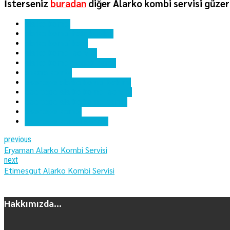
İsterseniz
buradan
diğer Alarko kombi servisi güzer
alarko kombi
alarko kombi hata kodları
alarko kombi kartı
alarko kombi servisi
alarko kombi yedek parça
ankara kombi
esertepe alarko kombi bakımı
esertepe alarko kombi servisi
esertepe alarko kombi tamiri
esertepe kombi
esertepe kombi servisi
previous
Eryaman Alarko Kombi Servisi
next
Etimesgut Alarko Kombi Servisi
Hakkımızda...