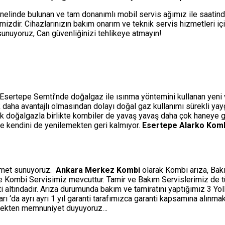
nelinde bulunan ve tam donanımlı mobil servis ağımız ile saatin
izdir. Cihazlarınızın bakım onarım ve teknik servis hizmetleri i
i sunuyoruz, Can güvenliğinizi tehlikeye atmayın!
 Esertepe Semti’nde doğalgaz ile ısınma yöntemini kullanan yeni ve
çok daha avantajlı olmasından dolayı doğal gaz kullanımı sürekli ya
ak doğalgazla birlikte kombiler de yavaş yavaş daha çok haneye gi
rle kendini de yenilemekten geri kalmıyor.
Esertepe Alarko Komb
izmet sunuyoruz.
Ankara Merkez Kombi
olarak Kombi arıza, Bakı
ine Kombi Servisimiz mevcuttur. Tamir ve Bakım Servislerimiz de 
ti altındadır. Arıza durumunda bakım ve tamiratını yaptığımız 3 Y
‘da ayrı ayrı 1 yıl garanti tarafımızca garanti kapsamına alınmakt
etmekten memnuniyet duyuyoruz…