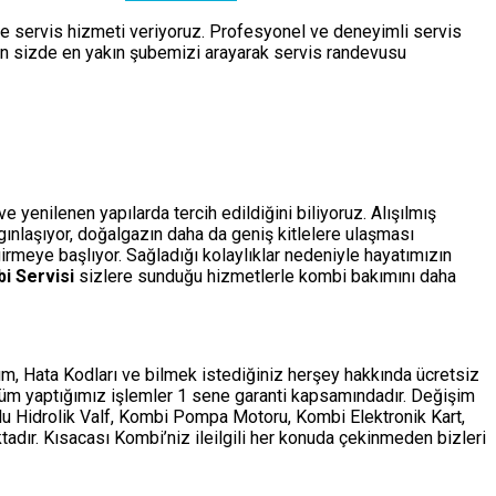
de servis hizmeti veriyoruz. Profesyonel ve deneyimli servis
çin sizde en yakın şubemizi arayarak servis randevusu
 yenilenen yapılarda tercih edildiğini biliyoruz. Alışılmış
ygınlaşıyor, doğalgazın daha da geniş kitlelere ulaşması
rmeye başlıyor. Sağladığı kolaylıklar nedeniyle hayatımızın
i Servisi
sizlere sunduğu hizmetlerle kombi bakımını daha
m, Hata Kodları ve bilmek istediğiniz herşey hakkında ücretsiz
tüm yaptığımız işlemler 1 sene garanti kapsamındadır. Değişim
ollu Hidrolik Valf, Kombi Pompa Motoru, Kombi Elektronik Kart,
adır. Kısacası Kombi’niz ileilgili her konuda çekinmeden bizleri