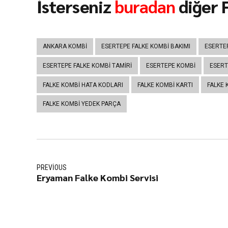
İsterseniz
buradan
diğer F
ANKARA KOMBI
ESERTEPE FALKE KOMBI BAKIMI
ESERTEP
ESERTEPE FALKE KOMBI TAMIRI
ESERTEPE KOMBI
ESERT
FALKE KOMBI HATA KODLARI
FALKE KOMBI KARTI
FALKE 
FALKE KOMBI YEDEK PARÇA
PREVIOUS
Eryaman Falke Kombi Servisi