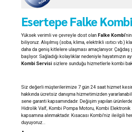
Esertepe Falke Kombi 
Yüksek verimli ve çevreyle dost olan
Falke Kombi
‘ni
biliyoruz. Alışılmış (soba, klima, elektrikli ısıtıcı vb
daha da geniş kitlelere ulaşması amaçlanıyor. Çağdaş 
başlıyor. Sağladığı kolaylıklar nedeniyle hayatımızın a
Kombi Servisi
sizlere sunduğu hizmetlerle kombi bakım
Siz değerli müşterilerimize 7 gün 24 saat hizmet kes
hakkında ücretsiz danışma hizmetimizden yararlanabili
sene garanti kapsamındadır. Değişim yapılan ürünlerde 
Hidrolik Valf, Kombi Pompa Motoru, Kombi Elektronik Ka
kapsamına alınmaktadır. Kısacası Kombi’niz ileilgili 
duyuyoruz…