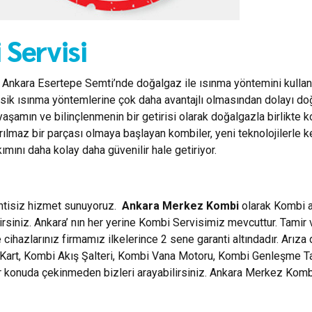
Servisi
n Ankara Esertepe Semti’nde doğalgaz ile ısınma yöntemini kullana
.) klasik ısınma yöntemlerine çok daha avantajlı olmasından dolayı d
yaşamın ve bilinçlenmenin bir getirisi olarak doğalgazla birlikt
yrılmaz bir parçası olmaya başlayan kombiler, yeni teknolojilerle 
ını daha kolay daha güvenilir hale getiriyor.
intisiz hizmet sunuyoruz.
Ankara Merkez Kombi
olarak Kombi ar
rsiniz. Ankara’ nın her yerine Kombi Servisimiz mevcuttur. Tamir
cihazlarınız firmamız ilkelerince 2 sene garanti altındadır. Arıza
rt, Kombi Akış Şalteri, Kombi Vana Motoru, Kombi Genleşme Tankla
her konuda çekinmeden bizleri arayabilirsiniz. Ankara Merkez Ko