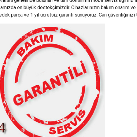
Ankara genelinde bulunan ve tam donanımlı mobil servis ağımız i
mamızda en büyük destekçimizdir. Cihazlarınızın bakım onarım ve 
yedek parça ve 1 yıl ücretsiz garanti sunuyoruz, Can güvenliğinizi