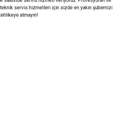
le saatinde servis hizmeti veriyoruz. Profesyonel ve
teknik servis hizmetleri için sizde en yakın şubemizi
 tehlikeye atmayın!