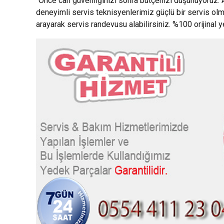
“Önce can güvenliğinizi sonra bütçenizi düşünüyoruz.”
deneyimli servis teknisyenlerimiz güçlü bir servis ol
arayarak servis randevusu alabilirsiniz. %100 orijinal 