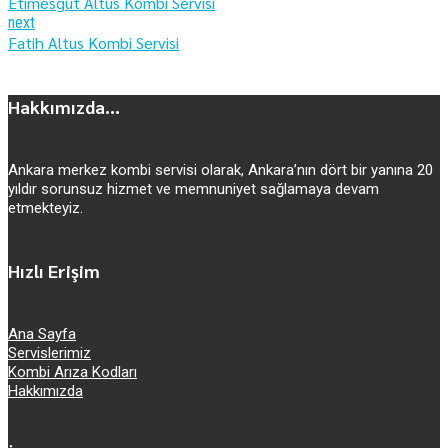
Etimesgut Altus Kombi Servisi
next
Fatih Altus Kombi Servisi
Hakkımızda...
Ankara merkez kombi servisi olarak, Ankara’nın dört bir yanına 20
yıldır sorunsuz hizmet ve memnuniyet sağlamaya devam
etmekteyiz.
Hızlı Erişim
Ana Sayfa
Servislerimiz
Kombi Arıza Kodları
Hakkımızda