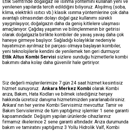
Etlik Semti’nde doğalgaz ile ısınma yöntemini kullanan yeni ve
yenilenen yapılarda tercih edildiğini biliyoruz. Alışılmış (soba,
klima, elektrikli ısıtıcı vb.) klasik ısınma yöntemlerine çok daha
avantajlı olmasından dolayı doğal gaz kullanımı sürekli
yaygınlaşıyor, doğalgazın daha da geniş kitlelere ulaşması
amaçlanıyor. Çağdaş yaşamın ve bilinçlenmenin bir getirisi
olarak doğalgazla birlikte kombiler de yavaş yavaş daha çok
haneye girmeye başlıyor. Sağladığı kolaylıklar nedeniyle
hayatımızın ayrılmaz bir parçası olmaya başlayan kombiler,
yeni teknolojilerle kendini de yenilemek ten geri durmuyor.
Etlik Altus Kombi Servisi
sizlere sunduğu hizmetlerle kombi
bakımını daha kolay daha güvenilir hale getiriyor.
Siz değerli müşterilerimize 7 gün 24 saat hizmet kesintisiz
hizmet sunuyoruz.
Ankara Merkez Kombi
olarak Kombi
arıza, Bakım, Hata Kodları ve bilmek istediğiniz herşey
hakkında ücretsiz danışma hizmetimizden yararlanabilirsiniz.
Ankara’ nın her yerine Kombi Servisimiz mevcuttur. Tamir ve
Bakım Servislerimiz de tüm yaptığımız işlemler 1 sene garanti
kapsamındadır. Değişim yapılan ürünlerde cihazlarınız
firmamız ilkelerince 2 sene garanti altındadır. Arıza durumunda
bakım ve tamiratını yaptığımız 3 Yollu Hidrolik Valf, Kombi