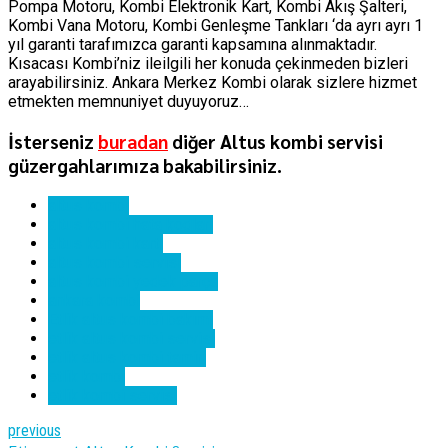
Pompa Motoru, Kombi Elektronik Kart, Kombi Akış Şalteri,
Kombi Vana Motoru, Kombi Genleşme Tankları ‘da ayrı ayrı 1
yıl garanti tarafımızca garanti kapsamına alınmaktadır.
Kısacası Kombi’niz ileilgili her konuda çekinmeden bizleri
arayabilirsiniz. Ankara Merkez Kombi olarak sizlere hizmet
etmekten memnuniyet duyuyoruz…
İsterseniz
buradan
diğer Altus kombi servisi
güzergahlarımıza bakabilirsiniz.
altus kombi
altus kombi hata kodları
altus kombi kartı
altus kombi servisi
altus kombi yedek parça
ankara kombi
Etlik altus kombi bakımı
etlik altus kombi servisi
etlik altus kombi tamiri
etlik kombi
etlik kombi servisi
previous