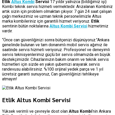
Etlik
Altus Kombi
Servisi
17 yıldır yalnızca (bildiğimiz işi)
Kombi teknik servis hizmeti vermektedir. Arızalanan Kombiniz
artık sizin için problem olmaktan çıkıyor. 7 gün 24 saat çalışan
çağrı merkezimiz ve uzman teknik personelimizle Altus
marka kombileriniz için garantili hizmet veriyoruz.
Etlik
semtinin bütün noktalarına
Altus Kombi Servisi
hizmetimiz
vardır.
“Önce can güvenliğinizi sonra bütçenizi düşünüyoruz.”Ankara
genelinde bulunan ve tam donanımlı mobil servis ağımız ile
saatinde servis hizmeti veriyoruz. Profesyonel ve deneyimli
servis teknisyenlerimiz güçlü bir servis olmamızda en büyük
destekçimizdir. Cihazlarınızın bakım onarım ve teknik servis
hizmetleri için sizde en yakın şubemizi arayarak servis
randevusu alabilirsiniz. %100 orijinal yedek parça ve 1 yıl
ücretsiz garanti sunuyoruz, Can güvenliğinizi tehlikeye
atmayın!
Etlik Altus Kombi Servisi
Yüksek verimli ve çevreyle dost olan
Altus Kombi
‘nin Ankara