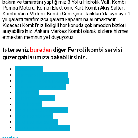
bakım ve tamiratını yaptığımız 3 Yollu Hidrolik Valf, Kombi
Pompa Motoru, Kombi Elektronik Kart, Kombi Akış Şalteri,
Kombi Vana Motoru, Kombi Genleşme Tankları ‘da ayrı ayrı 1
yıl garanti tarafımızca garanti kapsamına alınmaktadır.
Kısacası Kombi’niz ileilgili her konuda çekinmeden bizleri
arayabilirsiniz. Ankara Merkez Kombi olarak sizlere hizmet
etmekten memnuniyet duyuyoruz…
İsterseniz
buradan
diğer Ferroli kombi servisi
güzergahlarımıza bakabilirsiniz.
ankara kombi
etlik ferroli kombi bakımı
etlik ferroli kombi servisi
etlik ferroli kombi tamiri
etlik kombi
etlik kombi servisi
ferroli kombi
ferroli kombi hata kodları
ferroli kombi kartı
ferroli kombi servisi
ferroli kombi yedek parça