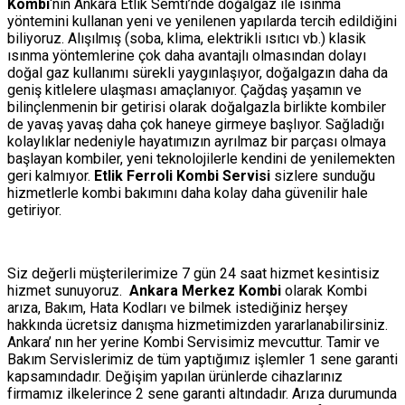
Kombi
‘nin Ankara Etlik Semti’nde doğalgaz ile ısınma
yöntemini kullanan yeni ve yenilenen yapılarda tercih edildiğini
biliyoruz. Alışılmış (soba, klima, elektrikli ısıtıcı vb.) klasik
ısınma yöntemlerine çok daha avantajlı olmasından dolayı
doğal gaz kullanımı sürekli yaygınlaşıyor, doğalgazın daha da
geniş kitlelere ulaşması amaçlanıyor. Çağdaş yaşamın ve
bilinçlenmenin bir getirisi olarak doğalgazla birlikte kombiler
de yavaş yavaş daha çok haneye girmeye başlıyor. Sağladığı
kolaylıklar nedeniyle hayatımızın ayrılmaz bir parçası olmaya
başlayan kombiler, yeni teknolojilerle kendini de yenilemekten
geri kalmıyor.
Etlik Ferroli Kombi Servisi
sizlere sunduğu
hizmetlerle kombi bakımını daha kolay daha güvenilir hale
getiriyor.
Siz değerli müşterilerimize 7 gün 24 saat hizmet kesintisiz
hizmet sunuyoruz.
Ankara Merkez Kombi
olarak Kombi
arıza, Bakım, Hata Kodları ve bilmek istediğiniz herşey
hakkında ücretsiz danışma hizmetimizden yararlanabilirsiniz.
Ankara’ nın her yerine Kombi Servisimiz mevcuttur. Tamir ve
Bakım Servislerimiz de tüm yaptığımız işlemler 1 sene garanti
kapsamındadır. Değişim yapılan ürünlerde cihazlarınız
firmamız ilkelerince 2 sene garanti altındadır. Arıza durumunda