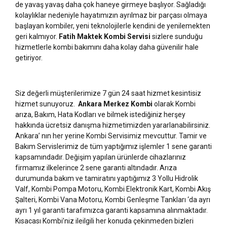
de yavaş yavaş daha çok haneye girmeye başlıyor. Sağladığı
kolaylıklar nedeniyle hayatımızın ayrılmaz bir parçası olmaya
başlayan kombiler, yeni teknolojilerle kendini de yenilemekten
geri kalmıyor.
Fatih Maktek Kombi Servisi
sizlere sunduğu
hizmetlerle kombi bakımını daha kolay daha güvenilir hale
getiriyor.
Siz değerli müşterilerimize 7 gün 24 saat hizmet kesintisiz
hizmet sunuyoruz.
Ankara Merkez Kombi
olarak Kombi
arıza, Bakım, Hata Kodları ve bilmek istediğiniz herşey
hakkında ücretsiz danışma hizmetimizden yararlanabilirsiniz.
Ankara’ nın her yerine Kombi Servisimiz mevcuttur. Tamir ve
Bakım Servislerimiz de tüm yaptığımız işlemler 1 sene garanti
kapsamındadır. Değişim yapılan ürünlerde cihazlarınız
firmamız ilkelerince 2 sene garanti altındadır. Arıza
durumunda bakım ve tamiratını yaptığımız 3 Yollu Hidrolik
Valf, Kombi Pompa Motoru, Kombi Elektronik Kart, Kombi Akış
Şalteri, Kombi Vana Motoru, Kombi Genleşme Tankları ‘da ayrı
ayrı 1 yıl garanti tarafımızca garanti kapsamına alınmaktadır.
Kısacası Kombi’niz ileilgili her konuda çekinmeden bizleri