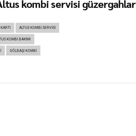
ltus kombi servisi güzergahları
 KARTI
ALTUS KOMBI SERVISI
TUS KOMBI BAKIMI
I
GÖLBAŞI KOMBI