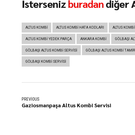
İsterseniz
buradan
diğer A
ALTUS KOMBI
ALTUS KOMBI HATA KODLARI
ALTUS KOMBI
ALTUS KOMBI YEDEK PARÇA
ANKARA KOMBI
GÖLBAŞI AL
GÖLBAŞI ALTUS KOMBI SERVISI
GÖLBAŞI ALTUS KOMBI TAMIR
GÖLBAŞI KOMBI SERVISI
PREVIOUS
Gaziosmanpaşa Altus Kombi Servisi