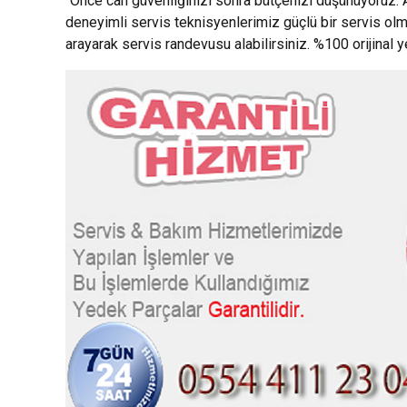
“Önce can güvenliğinizi sonra bütçenizi düşünüyoruz.”
deneyimli servis teknisyenlerimiz güçlü bir servis ol
arayarak servis randevusu alabilirsiniz. %100 orijinal 