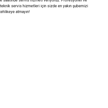
le saatinde servis hizmeti veriyoruz. Profesyonel ve
teknik servis hizmetleri için sizde en yakın şubemizi
 tehlikeye atmayın!