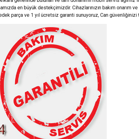
Ankara genelinde bulunan ve tam donanımlı mobil servis ağımız i
mamızda en büyük destekçimizdir. Cihazlarınızın bakım onarım ve 
yedek parça ve 1 yıl ücretsiz garanti sunuyoruz, Can güvenliğinizi