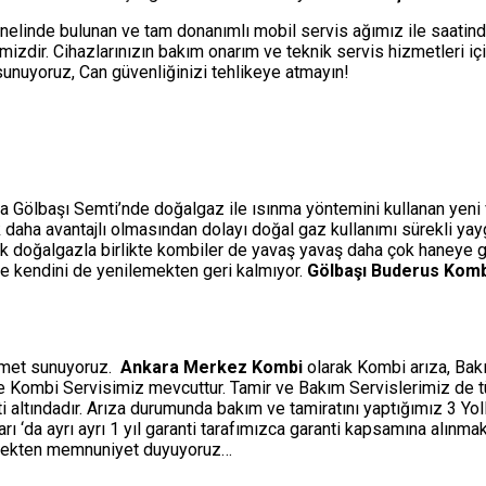
nelinde bulunan ve tam donanımlı mobil servis ağımız ile saatin
izdir. Cihazlarınızın bakım onarım ve teknik servis hizmetleri i
i sunuyoruz, Can güvenliğinizi tehlikeye atmayın!
ra Gölbaşı Semti’nde doğalgaz ile ısınma yöntemini kullanan yeni ve
çok daha avantajlı olmasından dolayı doğal gaz kullanımı sürekli ya
ak doğalgazla birlikte kombiler de yavaş yavaş daha çok haneye gi
rle kendini de yenilemekten geri kalmıyor.
Gölbaşı Buderus Komb
izmet sunuyoruz.
Ankara Merkez Kombi
olarak Kombi arıza, Bakı
ine Kombi Servisimiz mevcuttur. Tamir ve Bakım Servislerimiz de 
ti altındadır. Arıza durumunda bakım ve tamiratını yaptığımız 3 Y
‘da ayrı ayrı 1 yıl garanti tarafımızca garanti kapsamına alınmakt
etmekten memnuniyet duyuyoruz…