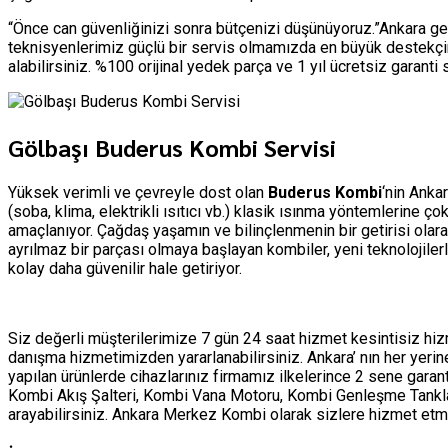
“Önce can güvenliğinizi sonra bütçenizi düşünüyoruz.”Ankara ge
teknisyenlerimiz güçlü bir servis olmamızda en büyük destekçim
alabilirsiniz. %100 orijinal yedek parça ve 1 yıl ücretsiz garant
Gölbaşı Buderus Kombi Servisi
Yüksek verimli ve çevreyle dost olan
Buderus Kombi
‘nin Anka
(soba, klima, elektrikli ısıtıcı vb.) klasik ısınma yöntemlerine 
amaçlanıyor. Çağdaş yaşamın ve bilinçlenmenin bir getirisi olar
ayrılmaz bir parçası olmaya başlayan kombiler, yeni teknolojile
kolay daha güvenilir hale getiriyor.
Siz değerli müşterilerimize 7 gün 24 saat hizmet kesintisiz h
danışma hizmetimizden yararlanabilirsiniz. Ankara’ nın her yer
yapılan ürünlerde cihazlarınız firmamız ilkelerince 2 sene garan
Kombi Akış Şalteri, Kombi Vana Motoru, Kombi Genleşme Tankları 
arayabilirsiniz. Ankara Merkez Kombi olarak sizlere hizmet 