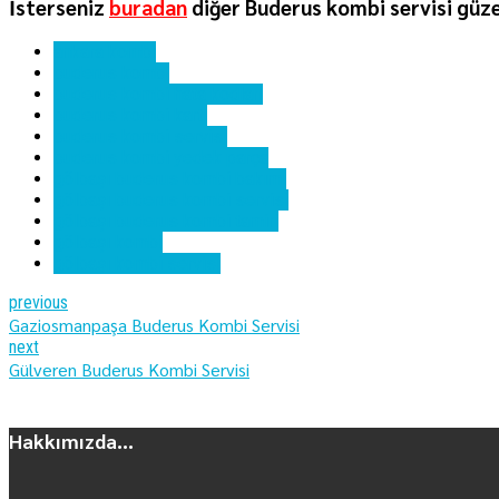
İsterseniz
buradan
diğer Buderus kombi servisi güze
ankara kombi
buderus kombi
buderus kombi hata kodları
buderus kombi kartı
buderus kombi servisi
buderus kombi yedek parça
gölbaşı buderus kombi bakımı
gölbaşı buderus kombi servisi
gölbaşı buderus kombi tamiri
gölbaşı kombi
gölbaşı kombi servisi
previous
Gaziosmanpaşa Buderus Kombi Servisi
next
Gülveren Buderus Kombi Servisi
Hakkımızda...