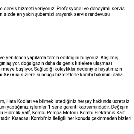
de servis hizmeti veriyoruz. Profesyonel ve deneyimli servis
çin sizde en yakın şubemizi arayarak servis randevusu
 yenilenen yapılarda tercih edildiğini biliyoruz. Alışılmış
ygınlaşıyor, doğalgazın daha da geniş kitlelere ulaşması
rmeye başlıyor. Sağladığı kolaylıklar nedeniyle hayatımızın
i Servisi
sizlere sunduğu hizmetlerle kombi bakımını daha
m, Hata Kodları ve bilmek istediğiniz herşey hakkında ücretsiz
tüm yaptığımız işlemler 1 sene garanti kapsamındadır. Değişim
ollu Hidrolik Valf, Kombi Pompa Motoru, Kombi Elektronik Kart,
adır. Kısacası Kombi’niz ileilgili her konuda çekinmeden bizleri