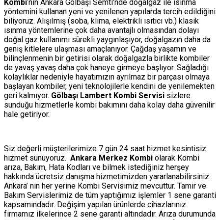
Kombi
‘nin Ankara Gölbaşı Semti’nde doğalgaz ile ısınma
yöntemini kullanan yeni ve yenilenen yapılarda tercih edildiğini
biliyoruz. Alışılmış (soba, klima, elektrikli ısıtıcı vb.) klasik
ısınma yöntemlerine çok daha avantajlı olmasından dolayı
doğal gaz kullanımı sürekli yaygınlaşıyor, doğalgazın daha da
geniş kitlelere ulaşması amaçlanıyor. Çağdaş yaşamın ve
bilinçlenmenin bir getirisi olarak doğalgazla birlikte kombiler
de yavaş yavaş daha çok haneye girmeye başlıyor. Sağladığı
kolaylıklar nedeniyle hayatımızın ayrılmaz bir parçası olmaya
başlayan kombiler, yeni teknolojilerle kendini de yenilemekten
geri kalmıyor.
Gölbaşı Lambert Kombi Servisi
sizlere
sunduğu hizmetlerle kombi bakımını daha kolay daha güvenilir
hale getiriyor.
Siz değerli müşterilerimize 7 gün 24 saat hizmet kesintisiz
hizmet sunuyoruz.
Ankara Merkez Kombi
olarak Kombi
arıza, Bakım, Hata Kodları ve bilmek istediğiniz herşey
hakkında ücretsiz danışma hizmetimizden yararlanabilirsiniz.
Ankara’ nın her yerine Kombi Servisimiz mevcuttur. Tamir ve
Bakım Servislerimiz de tüm yaptığımız işlemler 1 sene garanti
kapsamındadır. Değişim yapılan ürünlerde cihazlarınız
firmamız ilkelerince 2 sene garanti altındadır. Arıza durumunda