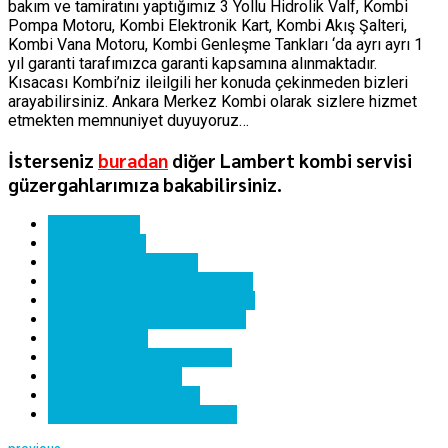
bakım ve tamiratını yaptığımız 3 Yollu Hidrolik Valf, Kombi
Pompa Motoru, Kombi Elektronik Kart, Kombi Akış Şalteri,
Kombi Vana Motoru, Kombi Genleşme Tankları ‘da ayrı ayrı 1
yıl garanti tarafımızca garanti kapsamına alınmaktadır.
Kısacası Kombi’niz ileilgili her konuda çekinmeden bizleri
arayabilirsiniz. Ankara Merkez Kombi olarak sizlere hizmet
etmekten memnuniyet duyuyoruz…
İsterseniz
buradan
diğer Lambert kombi servisi
güzergahlarımıza bakabilirsiniz.
ankara kombi
gölbaşı kombi
gölbaşı kombi servisi
gölbaşı lambert kombi bakımı
gölbaşı lambert kombi servisi
gölbaşı lambert kombi tamiri
lambert kombi
lambert kombi hata kodları
lambert kombi kartı
lambert kombi servisi
lambert kombi yedek parça