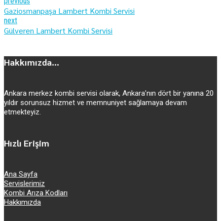
previous
Gaziosmanpaşa Lambert Kombi Servisi
next
Gülveren Lambert Kombi Servisi
Hakkımızda...
Ankara merkez kombi servisi olarak, Ankara’nın dört bir yanına 20
yıldır sorunsuz hizmet ve memnuniyet sağlamaya devam
etmekteyiz.
Hızlı Erişim
Ana Sayfa
Servislerimiz
Kombi Arıza Kodları
Hakkımızda