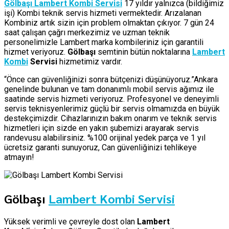
Gölbaşı Lambert Kombi Servisi
17 yıldır yalnızca (bildiğimiz
işi) Kombi teknik servis hizmeti vermektedir. Arızalanan
Kombiniz artık sizin için problem olmaktan çıkıyor. 7 gün 24
saat çalışan çağrı merkezimiz ve uzman teknik
personelimizle Lambert marka kombileriniz için garantili
hizmet veriyoruz.
Gölbaşı
semtinin bütün noktalarına
Lambert
Kombi
Servisi
hizmetimiz vardır.
“Önce can güvenliğinizi sonra bütçenizi düşünüyoruz.”Ankara
genelinde bulunan ve tam donanımlı mobil servis ağımız ile
saatinde servis hizmeti veriyoruz. Profesyonel ve deneyimli
servis teknisyenlerimiz güçlü bir servis olmamızda en büyük
destekçimizdir. Cihazlarınızın bakım onarım ve teknik servis
hizmetleri için sizde en yakın şubemizi arayarak servis
randevusu alabilirsiniz. %100 orijinal yedek parça ve 1 yıl
ücretsiz garanti sunuyoruz, Can güvenliğinizi tehlikeye
atmayın!
Gölbaşı
Lambert Kombi Servisi
Yüksek verimli ve çevreyle dost olan
Lambert