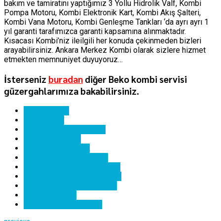
bakım ve tamiratını yaptığımız 3 Yollu Hidrolik Valf, Kombi
Pompa Motoru, Kombi Elektronik Kart, Kombi Akış Şalteri,
Kombi Vana Motoru, Kombi Genleşme Tankları ‘da ayrı ayrı 1
yıl garanti tarafımızca garanti kapsamına alınmaktadır.
Kısacası Kombi’niz ileilgili her konuda çekinmeden bizleri
arayabilirsiniz. Ankara Merkez Kombi olarak sizlere hizmet
etmekten memnuniyet duyuyoruz…
İsterseniz
buradan
diğer Beko kombi servisi
güzergahlarımıza bakabilirsiniz.
ankara kombi
beko kombi
beko kombi hata kodları
beko kombi kartı
beko kombi servisi
beko kombi yedek parça
gülveren beko kombi bakımı
gülveren beko kombi servisi
gülveren beko kombi tamiri
gülveren kombi
gülveren kombi servisi