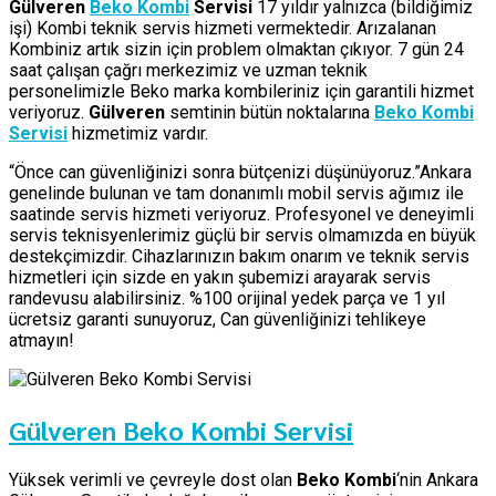
Gülveren
Beko Kombi
Servisi
17 yıldır yalnızca (bildiğimiz
işi) Kombi teknik servis hizmeti vermektedir. Arızalanan
Kombiniz artık sizin için problem olmaktan çıkıyor. 7 gün 24
saat çalışan çağrı merkezimiz ve uzman teknik
personelimizle Beko marka kombileriniz için garantili hizmet
veriyoruz.
Gülveren
semtinin bütün noktalarına
Beko Kombi
Servisi
hizmetimiz vardır.
“Önce can güvenliğinizi sonra bütçenizi düşünüyoruz.”Ankara
genelinde bulunan ve tam donanımlı mobil servis ağımız ile
saatinde servis hizmeti veriyoruz. Profesyonel ve deneyimli
servis teknisyenlerimiz güçlü bir servis olmamızda en büyük
destekçimizdir. Cihazlarınızın bakım onarım ve teknik servis
hizmetleri için sizde en yakın şubemizi arayarak servis
randevusu alabilirsiniz. %100 orijinal yedek parça ve 1 yıl
ücretsiz garanti sunuyoruz, Can güvenliğinizi tehlikeye
atmayın!
Gülveren Beko Kombi Servisi
Yüksek verimli ve çevreyle dost olan
Beko Kombi
‘nin Ankara