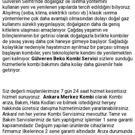
Gülveren Semti’nde doğalgaz ile ısınma yöntemini
kullanan yeni ve yenilenen yapılarda tercih edildiğini biliyoruz.
Alışılmış (soba, klima, elektrikli ısıtıcı vb.) klasik ısınma
yöntemlerine çok daha avantajlı olmasından dolayı doğal gaz
kullanımı sürekli yaygınlaşıyor, doğalgazın daha da geniş
kitlelere ulaşması amaçlanıyor. Çağdaş yaşamın ve
bilinçlenmenin bir getirisi olarak doğalgazla birlikte kombiler
de yavaş yavaş daha çok haneye girmeye başlıyor. Sağladığı
kolaylıklar nedeniyle hayatımızın ayrılmaz bir parçası olmaya
başlayan kombiler, yeni teknolojilerle kendini de yenilemekten
geri kalmıyor.
Gülveren Beko Kombi Servisi
sizlere sunduğu
hizmetlerle kombi bakımını daha kolay daha güvenilir hale
getiriyor.
Siz değerli müşterilerimize 7 gün 24 saat hizmet kesintisiz
hizmet sunuyoruz.
Ankara Merkez Kombi
olarak Kombi
arıza, Bakım, Hata Kodları ve bilmek istediğiniz herşey
hakkında ücretsiz danışma hizmetimizden yararlanabilirsiniz.
Ankara’ nın her yerine Kombi Servisimiz mevcuttur. Tamir ve
Bakım Servislerimiz de tüm yaptığımız işlemler 1 sene garanti
kapsamındadır. Değişim yapılan ürünlerde cihazlarınız
firmamız ilkelerince 2 sene garanti altındadır. Arıza durumunda