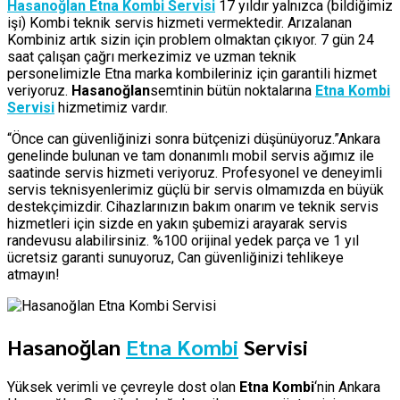
Hasanoğlan Etna Kombi Servisi
17 yıldır yalnızca (bildiğimiz
işi) Kombi teknik servis hizmeti vermektedir. Arızalanan
Kombiniz artık sizin için problem olmaktan çıkıyor. 7 gün 24
saat çalışan çağrı merkezimiz ve uzman teknik
personelimizle Etna marka kombileriniz için garantili hizmet
veriyoruz.
Hasanoğlan
semtinin bütün noktalarına
Etna Kombi
Servisi
hizmetimiz vardır.
“Önce can güvenliğinizi sonra bütçenizi düşünüyoruz.”Ankara
genelinde bulunan ve tam donanımlı mobil servis ağımız ile
saatinde servis hizmeti veriyoruz. Profesyonel ve deneyimli
servis teknisyenlerimiz güçlü bir servis olmamızda en büyük
destekçimizdir. Cihazlarınızın bakım onarım ve teknik servis
hizmetleri için sizde en yakın şubemizi arayarak servis
randevusu alabilirsiniz. %100 orijinal yedek parça ve 1 yıl
ücretsiz garanti sunuyoruz, Can güvenliğinizi tehlikeye
atmayın!
Hasanoğlan
Etna Kombi
Servisi
Yüksek verimli ve çevreyle dost olan
Etna Kombi
‘nin Ankara