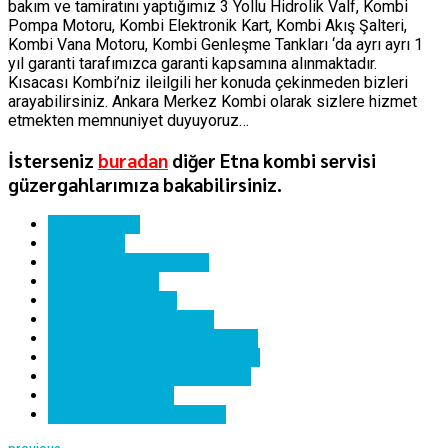
bakım ve tamiratını yaptığımız 3 Yollu Hidrolik Valf, Kombi
Pompa Motoru, Kombi Elektronik Kart, Kombi Akış Şalteri,
Kombi Vana Motoru, Kombi Genleşme Tankları ‘da ayrı ayrı 1
yıl garanti tarafımızca garanti kapsamına alınmaktadır.
Kısacası Kombi’niz ileilgili her konuda çekinmeden bizleri
arayabilirsiniz. Ankara Merkez Kombi olarak sizlere hizmet
etmekten memnuniyet duyuyoruz…
İsterseniz
buradan
diğer Etna kombi servisi
güzergahlarımıza bakabilirsiniz.
ankara kombi
etna kombi
etna kombi hata kodları
etna kombi kartı
etna kombi servisi
etna kombi yedek parça
hasanoğlan etna kombi bakımı
hasanoğlan etna kombi servisi
hasanoğlan etna kombi tamiri
hasanoğlan kombi
hasanoğlan kombi servisi