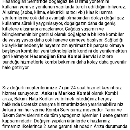
Hasanoğlan Semti’nde doğalgaz ile ısınma yöntemini
kullanan yeni ve yenilenen yapılarda tercih edildiğini biliyoruz.
Alışılmış (soba, klima, elektrikli ısıtıcı vb.) klasik ısınma
yöntemlerine çok daha avantajlı olmasından dolayı doğal gaz
kullanımı sürekli yaygınlaşıyor, doğalgazın daha da geniş
kitlelere ulaşması amaçlanıyor. Çağdaş yaşamın ve
bilinçlenmenin bir getirisi olarak doğalgazla birlikte kombiler
de yavaş yavaş daha çok haneye girmeye başlıyor. Sağladığı
kolaylıklar nedeniyle hayatımızın ayrılmaz bir parçası olmaya
başlayan kombiler, yeni teknolojilerle kendini de yenilemekten
geri kalmıyor.
Hasanoğlan Etna Kombi Servisi
sizlere
sunduğu hizmetlerle kombi bakımını daha kolay daha güvenilir
hale getiriyor.
Siz değerli müşterilerimize 7 gün 24 saat hizmet kesintisiz
hizmet sunuyoruz.
Ankara Merkez Kombi
olarak Kombi
arıza, Bakım, Hata Kodları ve bilmek istediğiniz herşey
hakkında ücretsiz danışma hizmetimizden yararlanabilirsiniz.
Ankara’ nın her yerine Kombi Servisimiz mevcuttur. Tamir ve
Bakım Servislerimiz de tüm yaptığımız işlemler 1 sene garanti
kapsamındadır. Değişim yapılan ürünlerde cihazlarınız
firmamız ilkelerince 2 sene garanti altındadır. Arıza durumunda