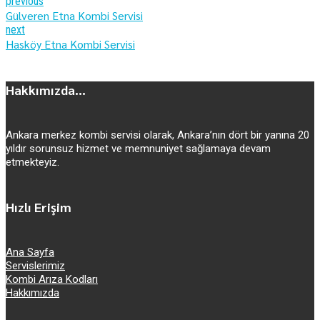
previous
Gülveren Etna Kombi Servisi
next
Hasköy Etna Kombi Servisi
Hakkımızda...
Ankara merkez kombi servisi olarak, Ankara’nın dört bir yanına 20
yıldır sorunsuz hizmet ve memnuniyet sağlamaya devam
etmekteyiz.
Hızlı Erişim
Ana Sayfa
Servislerimiz
Kombi Arıza Kodları
Hakkımızda