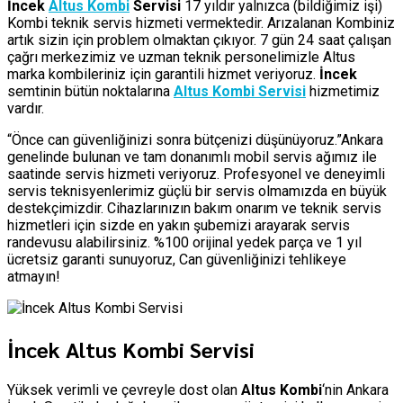
İncek
Altus Kombi
Servisi
17 yıldır yalnızca (bildiğimiz işi)
Kombi teknik servis hizmeti vermektedir. Arızalanan Kombiniz
artık sizin için problem olmaktan çıkıyor. 7 gün 24 saat çalışan
çağrı merkezimiz ve uzman teknik personelimizle Altus
marka kombileriniz için garantili hizmet veriyoruz.
İncek
semtinin bütün noktalarına
Altus Kombi Servisi
hizmetimiz
vardır.
“Önce can güvenliğinizi sonra bütçenizi düşünüyoruz.”Ankara
genelinde bulunan ve tam donanımlı mobil servis ağımız ile
saatinde servis hizmeti veriyoruz. Profesyonel ve deneyimli
servis teknisyenlerimiz güçlü bir servis olmamızda en büyük
destekçimizdir. Cihazlarınızın bakım onarım ve teknik servis
hizmetleri için sizde en yakın şubemizi arayarak servis
randevusu alabilirsiniz. %100 orijinal yedek parça ve 1 yıl
ücretsiz garanti sunuyoruz, Can güvenliğinizi tehlikeye
atmayın!
İncek Altus Kombi Servisi
Yüksek verimli ve çevreyle dost olan
Altus Kombi
‘nin Ankara