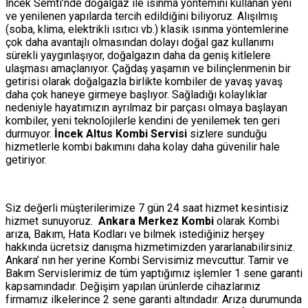
İncek Semti’nde doğalgaz ile ısınma yöntemini kullanan yeni
ve yenilenen yapılarda tercih edildiğini biliyoruz. Alışılmış
(soba, klima, elektrikli ısıtıcı vb.) klasik ısınma yöntemlerine
çok daha avantajlı olmasından dolayı doğal gaz kullanımı
sürekli yaygınlaşıyor, doğalgazın daha da geniş kitlelere
ulaşması amaçlanıyor. Çağdaş yaşamın ve bilinçlenmenin bir
getirisi olarak doğalgazla birlikte kombiler de yavaş yavaş
daha çok haneye girmeye başlıyor. Sağladığı kolaylıklar
nedeniyle hayatımızın ayrılmaz bir parçası olmaya başlayan
kombiler, yeni teknolojilerle kendini de yenilemek ten geri
durmuyor.
İncek Altus Kombi Servisi
sizlere sunduğu
hizmetlerle kombi bakımını daha kolay daha güvenilir hale
getiriyor.
Siz değerli müşterilerimize 7 gün 24 saat hizmet kesintisiz
hizmet sunuyoruz.
Ankara Merkez Kombi
olarak Kombi
arıza, Bakım, Hata Kodları ve bilmek istediğiniz herşey
hakkında ücretsiz danışma hizmetimizden yararlanabilirsiniz.
Ankara’ nın her yerine Kombi Servisimiz mevcuttur. Tamir ve
Bakım Servislerimiz de tüm yaptığımız işlemler 1 sene garanti
kapsamındadır. Değişim yapılan ürünlerde cihazlarınız
firmamız ilkelerince 2 sene garanti altındadır. Arıza durumunda