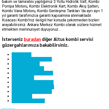
bakım ve tamiratını yaptığımız 3 Yollu Hidrolik Valf, Kombi
Pompa Motoru, Kombi Elektronik Kart, Kombi Akış Şalteri,
Kombi Vana Motoru, Kombi Genleşme Tankları ‘da ayrı ayrı 1
yıl garanti tarafımızca garanti kapsamına alınmaktadır.
Kısacası Kombi’niz ileilgili her konuda çekinmeden bizleri
arayabilirsiniz. Ankara Merkez Kombi olarak sizlere hizmet
etmekten memnuniyet duyuyoruz…
İsterseniz
buradan
diğer Altus kombi servisi
güzergahlarımıza bakabilirsiniz.
altus kombi
altus kombi hata kodları
altus kombi kartı
altus kombi servisi
altus kombi yedek parça
ankara kombi
İncek altus kombi bakımı
incek altus kombi servisi
incek altus kombi tamiri
incek kombi
incek kombi servisi