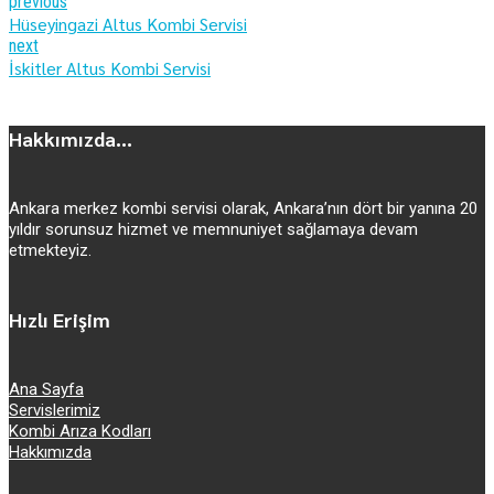
previous
Hüseyingazi Altus Kombi Servisi
next
İskitler Altus Kombi Servisi
Hakkımızda...
Ankara merkez kombi servisi olarak, Ankara’nın dört bir yanına 20
yıldır sorunsuz hizmet ve memnuniyet sağlamaya devam
etmekteyiz.
Hızlı Erişim
Ana Sayfa
Servislerimiz
Kombi Arıza Kodları
Hakkımızda